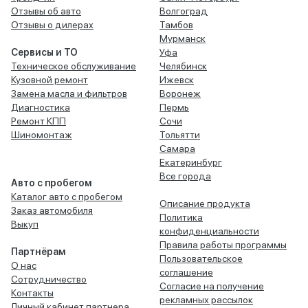
Отзывы об авто
Волгоград
Отзывы о дилерах
Тамбов
Мурманск
Сервисы и ТО
Уфа
Техническое обслуживание
Челябинск
Кузовной ремонт
Ижевск
Замена масла и фильтров
Воронеж
Диагностика
Пермь
Ремонт КПП
Сочи
Шиномонтаж
Тольятти
Самара
Екатеринбург
Все города
Авто с пробегом
Каталог авто с пробегом
Описание продукта
Заказ автомобиля
Политика
Выкуп
конфиденциальности
Правила работы программы
Партнёрам
Пользовательское
О нас
соглашение
Сотрудничество
Согласие на получение
Контакты
рекламных рассылок
Личный кабинет партнера