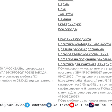
Пермь
Сочи
Тольятти
Самара
Екатеринбург
Все города
Описание продукта
Политика конфиденциальности
Правила работы программы
Пользовательское соглашение
Согласие на получение рекламн
Политика для контента, генери
0, Г.МОСКВА, Внутригородская
ПО «Autospot» — исключительные пра
РУГ ЛЕФОРТОВО, ПРОЕЗД ЗАВОДА
программы ЭВМ № 2018618687, внесена
ельность по разработке ПО
09.07.2025 г. Функциональные характ
нцифры от 08.10.22, вид деятельности
https://reestr.digital.gov.ru/reestr/3
как процент (от 2,5% до 3%) от выруч
как фиксированный платеж от 1100 ру
клиента. Для точного расчета стоимо
+78003020583
ПО разработано с использованием техно
800) 302-05-83
Телеграм
Вконтакте
YouTube
Rutube