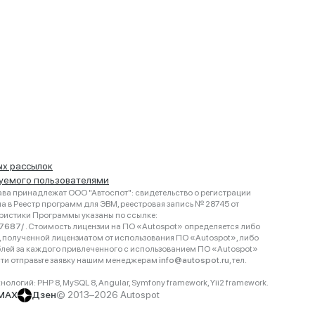
ых рассылок
руемого пользователями
ва принадлежат ООО "Автоспот": свидетельство о регистрации
 в Реестр программ для ЭВМ, реестровая запись № 28745 от
еристики Программы указаны по ссылке:
467687/
. Стоимость лицензии на ПО «Autospot» определяется либо
ки, полученной лицензиатом от использования ПО «Autospot», либо
блей за каждого привлеченного с использованием ПО «Autospot»
сти отправьте заявку нашим менеджерам
info@autospot.ru
, тел.
логий: PHP 8, MySQL 8, Angular, Symfony framework, Yii2 framework.
MAX
Дзен
© 2013–2026 Autospot