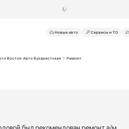
Новые авто
Сервисы и ТО
вто Восток-Авто Бухарестская
Ремонт
одовой был рекомендован ремонт а/м