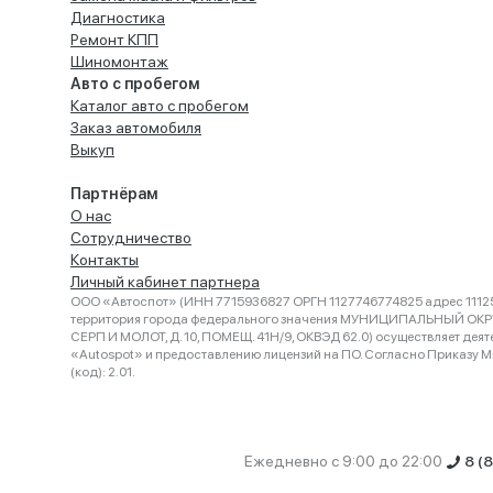
Диагностика
Ремонт КПП
Шиномонтаж
Авто с пробегом
Каталог авто с пробегом
Заказ автомобиля
Выкуп
Партнёрам
О нас
Сотрудничество
Контакты
Личный кабинет партнера
ООО «Автоспот» (ИНН 7715936827 ОРГН 1127746774825 адрес 11125
территория города федерального значения МУНИЦИПАЛЬНЫЙ ОК
СЕРП И МОЛОТ, Д. 10, ПОМЕЩ. 41Н/9, ОКВЭД 62.0) осуществляет деят
«Autospot» и предоставлению лицензий на ПО. Согласно Приказу Ми
(код): 2.01.
Ежедневно с 9:00 до 22:00
8 (