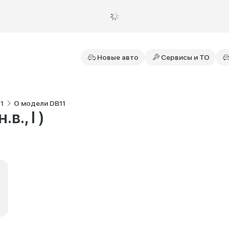
Новые авто
Сервисы и ТО
1
О модели DB11
в., I )