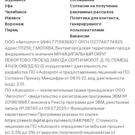
Уфа
Согласие на получение
Челябинск
рекламных рассылок
Ижевск
Политика для контента,
Воронеж
генерируемого
Пермь
пользователями
Вакансии
ООО «Автоспот» (ИНН 7715936827 ОРГН 1127746774825
адрес 111250, Г.МОСКВА, Внутригородская территория города
федерального значения МУНИЦИПАЛЬНЫЙ ОКРУГ
ЛЕФОРТОВО, ПРОЕЗД ЗАВОДА СЕРП И МОЛОТ, Д. 10, ПОМЕЩ.
41Н/9, ОКВЭД 62.0) осуществляет деятельность по
разработке ПО «Autospot» и предоставлению лицензий на ПО.
Согласно Приказу Минцифры от 08.10.22, вид деятельности
(код): 2.01.
ПО «Autospot» — исключительные права принадлежат ООО
"Автоспот": свидетельство о регистрации программы ЭВМ №
2018618687, внесена в Реестр программ для ЭВМ, реестровая
запись № 28745 от 09.07.2025 г. Функциональные
характеристики Программы указаны по ссылке:
https://reestr.digital.gov.ru/reestr/3467687/
. Стоимость
лицензии на ПО «Autospot» определяется либо как процент
(от 2,5% до 3%) от выручки, полученной лицензиатом от