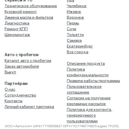
Сервисы и ТО
Уфа
Техническое обслуживание
Челябинск
Кузовной ремонт
Ижевск
Замена масла и фильтров
Воронеж
Диагностика
Пермь
Ремонт КПП
Сочи
Шиномонтаж
Тольятти
Самара
Екатеринбург
Все города
Авто с пробегом
Каталог авто с пробегом
Описание продукта
Заказ автомобиля
Политика
Выкуп
конфиденциальности
Правила работы программы
Партнёрам
Пользовательское
О нас
соглашение
Сотрудничество
Согласие на получение
Контакты
рекламных рассылок
Личный кабинет партнера
Политика для контента,
генерируемого
пользователями
ООО «Автоспот» (ИНН 7715936827 ОРГН 1127746774825 адрес 111250,