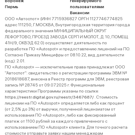
Воронеж
генерируемого
Пермь
пользователями
Вакансии
ООО «Автоспот» (ИНН 7715936827 ОРГН 1127746774825
адрес 111250, Г.МОСКВА, Внутригородская территория города
федерального значения МУНИЦИПАЛЬНЫЙ ОКРУГ
ЛЕФОРТОВО, ПРОЕЗД ЗАВОДА СЕРП И МОЛОТ, Д. 10, ПОМЕЩ.
41Н/9, ОКВЭД 62.0) осуществляет деятельность по
разработке ПО «Autospot» и предоставлению лицензий на ПО.
Согласно Приказу Минцифры от 08.10.22, вид деятельности
(код): 2.01.
ПО «Autospot» — исключительные права принадлежат ООО
"Автоспот": свидетельство о регистрации программы ЭВМ №
2018618687, внесена в Реестр программ для ЭВМ, реестровая
запись № 28745 от 09.07.2025 г. Функциональные
характеристики Программы указаны по ссылке:
https://reestr.digital.gov.ru/reestr/3467687/
. Стоимость
лицензии на ПО «Autospot» определяется либо как процент
(от 2,5% до 3%) от выручки, полученной лицензиатом от
использования ПО «Autospot», либо как фиксированный
платеж от 1100 рублей за каждого привлеченного с
использованием ПО «Autospot» клиента. Для точного расчета
стоимости отправьте заявку нашим менеджерам