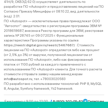
41Н/9, ОКВЭД 62.0) осуществляет деятельность по
разработке ПО «Autospot» и предоставлению лицензий на ПО.
Согласно Приказу Минцифры от 08.10.22, вид деятельности
(код): 2.01.
ПО «Autospot» — исключительные права принадлежат ООО
"Автоспот": свидетельство о регистрации программы ЭВМ №
2018618687, внесена в Реестр программ для ЭВМ, реестровая
запись № 28745 от 09.07.2025 г. Функциональные
характеристики Программы указаны по ссылке:
https://reestr.digital.gov.ru/reestr/3467687/
. Стоимость
лицензии на ПО «Autospot» определяется либо как процент
(от 2,5% до 3%) от выручки, полученной лицензиатом от
использования ПО «Autospot», либо как фиксированный
платеж от 1100 рублей за каждого привлеченного с
использованием ПО «Autospot» клиента. Для точного расчета
стоимости отправьте заявку нашим менеджерам
info@autospot.ru
, тел. +78003020583
ПО разработано с использованием технологий: PHP 8, MySQL
8, Angular, Symfony framework, Yii2 framework.
Ежедневно с 9:00 до 22:00
8 (800) 302-05-83
Телеграм
Вконтакте
YouTube
Rutube
MAX
Дзен