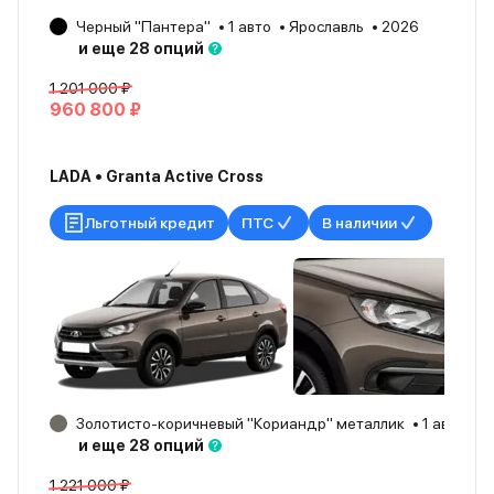
Черный "Пантера"
1 авто
Ярославль
2026
и еще 28 опций
1 201 000 ₽
960 800 ₽
LADA • Granta Active Cross
Льготный кредит
ПТС
В наличии
Золотисто-коричневый "Кориандр" металлик
1 авто
Я
и еще 28 опций
1 221 000 ₽