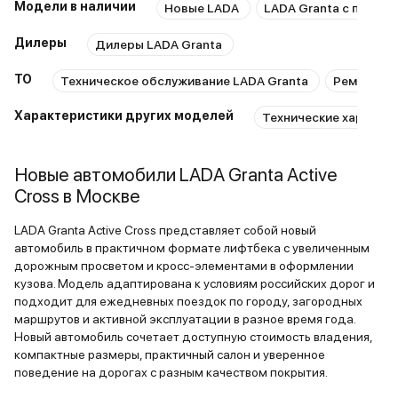
Модели в наличии
Новые LADA
LADA Granta с пробе
Дилеры
Дилеры LADA Granta
ТО
Техническое обслуживание LADA Granta
Ремонт LA
Характеристики других моделей
Технические характер
Новые автомобили LADA Granta Active
Cross в Москве
LADA Granta Active Cross представляет собой новый
автомобиль в практичном формате лифтбека с увеличенным
дорожным просветом и кросс-элементами в оформлении
кузова. Модель адаптирована к условиям российских дорог и
подходит для ежедневных поездок по городу, загородных
маршрутов и активной эксплуатации в разное время года.
Новый автомобиль сочетает доступную стоимость владения,
компактные размеры, практичный салон и уверенное
поведение на дорогах с разным качеством покрытия.