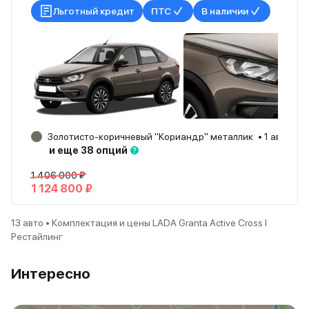
Льготный кредит
ПТС
В наличии
Золотисто-коричневый "Кориандр" металлик
1 авто
Я
и еще 38 опций
1 406 000 ₽
1 124 800 ₽
13 авто • Комплектация и цены LADA Granta Active Cross I
Рестайлинг
Интересно