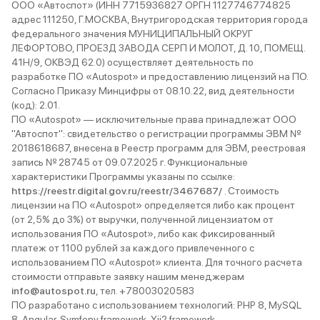
ООО «Автоспот» (ИНН 7715936827 ОРГН 1127746774825
адрес 111250, Г.МОСКВА, Внутригородская территория города
федерального значения МУНИЦИПАЛЬНЫЙ ОКРУГ
ЛЕФОРТОВО, ПРОЕЗД ЗАВОДА СЕРП И МОЛОТ, Д. 10, ПОМЕЩ.
41Н/9, ОКВЭД 62.0) осуществляет деятельность по
разработке ПО «Autospot» и предоставлению лицензий на ПО.
Согласно Приказу Минцифры от 08.10.22, вид деятельности
(код): 2.01.
ПО «Autospot» — исключительные права принадлежат ООО
"Автоспот": свидетельство о регистрации программы ЭВМ №
2018618687, внесена в Реестр программ для ЭВМ, реестровая
запись № 28745 от 09.07.2025 г. Функциональные
характеристики Программы указаны по ссылке:
https://reestr.digital.gov.ru/reestr/3467687/
. Стоимость
лицензии на ПО «Autospot» определяется либо как процент
(от 2,5% до 3%) от выручки, полученной лицензиатом от
использования ПО «Autospot», либо как фиксированный
платеж от 1100 рублей за каждого привлеченного с
использованием ПО «Autospot» клиента. Для точного расчета
стоимости отправьте заявку нашим менеджерам
info@autospot.ru
, тел. +78003020583
ПО разработано с использованием технологий: PHP 8, MySQL
8, Angular, Symfony framework, Yii2 framework.