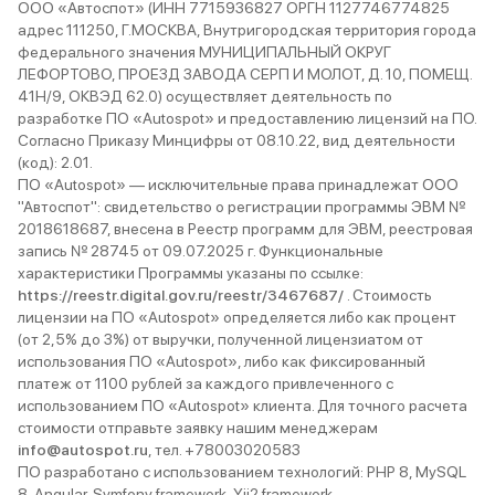
ООО «Автоспот» (ИНН 7715936827 ОРГН 1127746774825
адрес 111250, Г.МОСКВА, Внутригородская территория города
федерального значения МУНИЦИПАЛЬНЫЙ ОКРУГ
ЛЕФОРТОВО, ПРОЕЗД ЗАВОДА СЕРП И МОЛОТ, Д. 10, ПОМЕЩ.
41Н/9, ОКВЭД 62.0) осуществляет деятельность по
разработке ПО «Autospot» и предоставлению лицензий на ПО.
Согласно Приказу Минцифры от 08.10.22, вид деятельности
(код): 2.01.
ПО «Autospot» — исключительные права принадлежат ООО
"Автоспот": свидетельство о регистрации программы ЭВМ №
2018618687, внесена в Реестр программ для ЭВМ, реестровая
запись № 28745 от 09.07.2025 г. Функциональные
характеристики Программы указаны по ссылке:
https://reestr.digital.gov.ru/reestr/3467687/
. Стоимость
лицензии на ПО «Autospot» определяется либо как процент
(от 2,5% до 3%) от выручки, полученной лицензиатом от
использования ПО «Autospot», либо как фиксированный
платеж от 1100 рублей за каждого привлеченного с
использованием ПО «Autospot» клиента. Для точного расчета
стоимости отправьте заявку нашим менеджерам
info@autospot.ru
, тел. +78003020583
ПО разработано с использованием технологий: PHP 8, MySQL
8, Angular, Symfony framework, Yii2 framework.