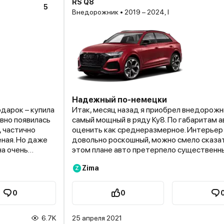
RS Q8
5
Внедорожник • 2019 – 2024, I
Надежный по-немецки
одарок – купила
Итак, месяц назад я приобрел внедорожн
авно появилась
самый мощный в ряду Ку8. По габаритам 
, частично
оценить как среднеразмерное. Интерьер
еная. Но даже
довольно роскошный, можно смело сказат
на очень
этом плане авто претерпело существенн
рованные фары,
эстетические изменения. И они машине яв
Zima
Z
й спойлер на
лицу». Это увеличенные воздухозаборник
е. На дорогах
модернизированная решетка сот, большо
диффузор в задней части авто. Данный в
0
0
разгоняется за
получил специальную спортивную настрой
орой
Под капотом – двигатель на 4 л с турбон
6.7K
25 апреля 2021
ьтрабыстрая и
производительностью в 600 «лошадей». 