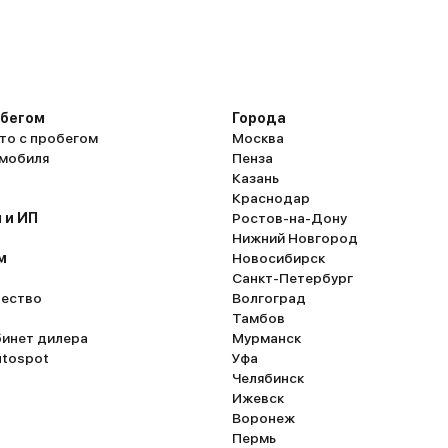
обегом
Города
то с пробегом
Москва
омобиля
Пенза
Казань
Краснодар
 и ИП
Ростов-на-Дону
Нижний Новгород
м
Новосибирск
Санкт-Петербург
ество
Волгоград
Тамбов
бинет дилера
Мурманск
utospot
Уфа
Челябинск
Ижевск
Воронеж
Пермь