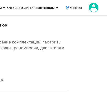
м
Юр.лицам и ИП
Партнерам
Москва
S Q8
сание комплектаций, габариты
ристики трансмиссии, двигателя и
да