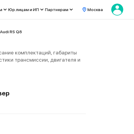
м
Юр.лицам и ИП
Партнерам
Москва
Audi RS Q8
сание комплектаций, габариты
ристики трансмиссии, двигателя и
вер