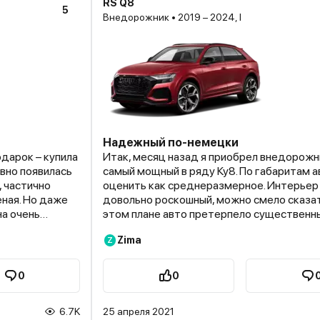
RS Q8
5
Внедорожник • 2019 – 2024, I
Надежный по-немецки
одарок – купила
Итак, месяц назад я приобрел внедорожн
авно появилась
самый мощный в ряду Ку8. По габаритам 
, частично
оценить как среднеразмерное. Интерьер
еная. Но даже
довольно роскошный, можно смело сказат
на очень
этом плане авто претерпело существенн
рованные фары,
эстетические изменения. И они машине яв
Zima
Z
й спойлер на
лицу». Это увеличенные воздухозаборник
е. На дорогах
модернизированная решетка сот, большо
диффузор в задней части авто. Данный в
0
0
разгоняется за
получил специальную спортивную настрой
орой
Под капотом – двигатель на 4 л с турбон
6.7K
25 апреля 2021
ьтрабыстрая и
производительностью в 600 «лошадей». 