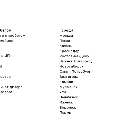
обегом
Города
то с пробегом
Москва
омобиля
Пенза
Казань
Краснодар
 и ИП
Ростов-на-Дону
Нижний Новгород
м
Новосибирск
Санкт-Петербург
ество
Волгоград
Тамбов
бинет дилера
Мурманск
utospot
Уфа
Челябинск
Ижевск
Воронеж
Пермь