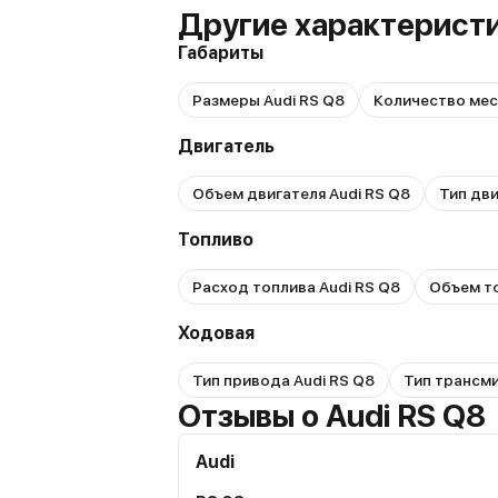
Другие характеристи
Габариты
Размеры Audi RS Q8
Количество мес
Двигатель
Объем двигателя Audi RS Q8
Тип дви
Топливо
Расход топлива Audi RS Q8
Объем то
Ходовая
Тип привода Audi RS Q8
Тип трансми
Отзывы о Audi RS Q8
Audi