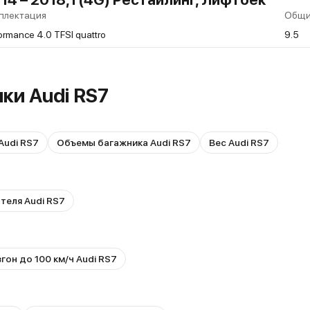
плектация
Общ
ormance 4.0 TFSI quattro
9.5
ки Audi RS7
Audi RS7
Объемы багажника Audi RS7
Вес Audi RS7
теля Audi RS7
гон до 100 км/ч Audi RS7