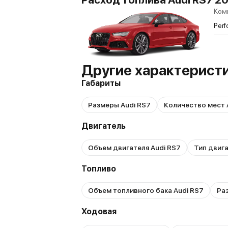
Ком
Perf
Другие характеристи
Габариты
Размеры Audi RS7
Количество мест 
Двигатель
Объем двигателя Audi RS7
Тип двига
Топливо
Объем топливного бака Audi RS7
Раз
Ходовая