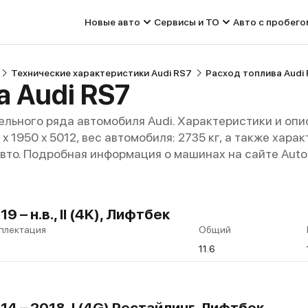
Новые авто
Сервисы и ТО
Авто с пробего
Технические характеристики Audi RS7
Расход топлива Audi
а Audi RS7
льного ряда автомобиля Audi. Характеристики и опи
4 x 1950 x 5012, вес автомобиля: 2735 кг, а также хар
авто. Подробная информация о машинах на сайте Auto
 – н.в., II (4K), Лифтбек
плектация
Общий
11.6
14 – 2018, I (4G) Рестайлинг, Лифтбек