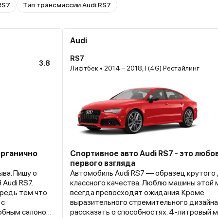
RS7
Тип трансмиссии Audi RS7
Audi
RS7
3.8
Лифтбек • 2014 – 2018, I (4G) Рестайлинг
органично
Спортивное авто Audi RS7 - это любов
первого взгляда
ва. Пишу о
Автомобиль Audi RS7 — образец крутого 
Audi RS7.
классного качества. Люблю машины этой м
ередь тем что
всегда превосходят ожидания. Кроме
 с
выразительного стремительного дизайна
обным салоном.
рассказать о способностях. 4-литровый 