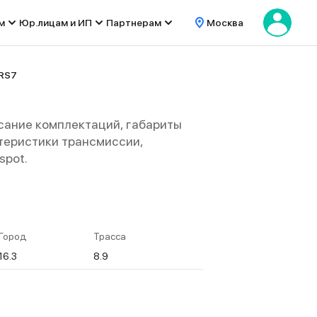
м
Юр.лицам и ИП
Партнерам
Москва
 RS7
сание комплектаций, габариты
актеристики трансмиссии,
spot.
Город
Трасса
16.3
8.9