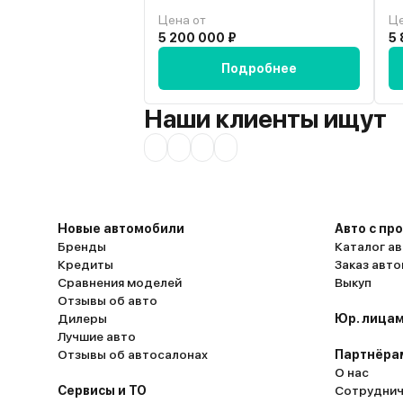
автомобиля. Данная модель не семей
Цена от
Це
быстро разгоняется до 100 км (за 7 
5 200 000 ₽
5 
потребление на уровне какого-то рове
Подробнее
городу и 9-10 – трасса). Зато солидно
Собственно, именно то, что так люб
Багажник комфортабельный, места дл
Наши клиенты ищут
съездить на природу хватает. Шумои
уровне, слышно только как мотор рев
разгоняться. Окружающей среды во
ощущается.
Новые автомобили
Авто с пр
Бренды
Каталог ав
Кредиты
Заказ авт
Сравнения моделей
Выкуп
Отзывы об авто
Дилеры
Юр. лицам
Лучшие авто
Отзывы об автосалонах
Партнёра
О нас
Сервисы и ТО
Сотруднич