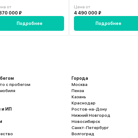
ная, очень
на от
Цена от
секунд)
870 000 ₽
4 490 000 ₽
ра (15 л. по
Подробнее
Подробнее
 и со вкусом.
ят молодые.
я того, чтобы
золяция на
ет, если резко
обще не
обегом
Города
то с пробегом
Москва
омобиля
Пенза
Казань
Краснодар
 и ИП
Ростов-на-Дону
Нижний Новгород
м
Новосибирск
Санкт-Петербург
ество
Волгоград