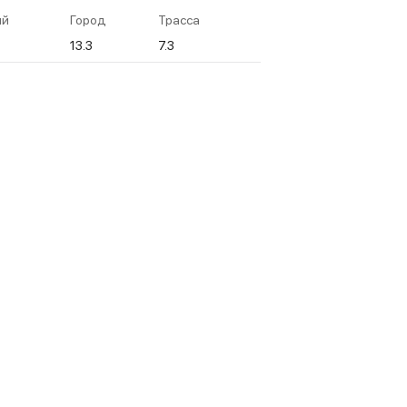
ий
Город
Трасса
13.3
7.3