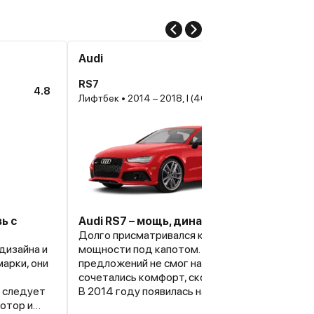
Audi
RS7
4.8
Лифтбек • 2014 – 2018, I (4G) Рестайлинг
ь с
Audi RS7 – мощь, динамика и отменный д
Долго присматривался к машине, у которой м
дизайна и
мощности под капотом. Но несмотря на обили
арки, они
предложений не смог найти автомобиль, в ко
сочетались комфорт, скорость, безопасность 
 следует
В 2014 году появилась надежда, что я все-та
мотор и
пересяду со своего «Пассата» на что-то бол