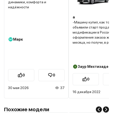
динамики, комфорта и
надёжности
а
-Машину купил, как тол
объявили старт продаж
модификации в России,
оформления заказа жда
Марк
М
месяца, но получи, в ре
всё, что хотел. Могу сказ
машина отличная по ди
управляемости, отклику
комфорту.
Заур Мехтизаде
0
0
0
30 мая 2026
37
16 декабря 2022
Похожие модели