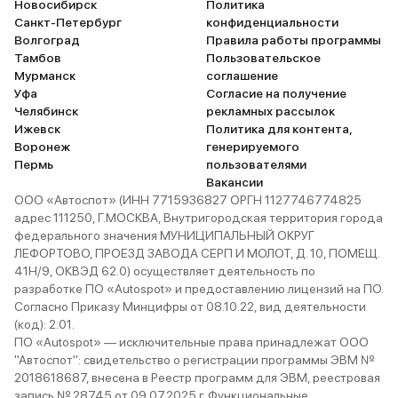
Новосибирск
Политика
Санкт-Петербург
конфиденциальности
Волгоград
Правила работы программы
Тамбов
Пользовательское
Мурманск
соглашение
Уфа
Согласие на получение
Челябинск
рекламных рассылок
Ижевск
Политика для контента,
Воронеж
генерируемого
Пермь
пользователями
Вакансии
ООО «Автоспот» (ИНН 7715936827 ОРГН 1127746774825
адрес 111250, Г.МОСКВА, Внутригородская территория города
федерального значения МУНИЦИПАЛЬНЫЙ ОКРУГ
ЛЕФОРТОВО, ПРОЕЗД ЗАВОДА СЕРП И МОЛОТ, Д. 10, ПОМЕЩ.
41Н/9, ОКВЭД 62.0) осуществляет деятельность по
разработке ПО «Autospot» и предоставлению лицензий на ПО.
Согласно Приказу Минцифры от 08.10.22, вид деятельности
(код): 2.01.
ПО «Autospot» — исключительные права принадлежат ООО
"Автоспот": свидетельство о регистрации программы ЭВМ №
2018618687, внесена в Реестр программ для ЭВМ, реестровая
запись № 28745 от 09.07.2025 г. Функциональные