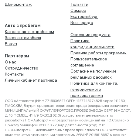
Шиномонтаж
Тольятти
Самара
Екатеринбург
Все города
Авто с пробегом
Каталог авто с пробегом
Описание продукта
Заказ автомобиля
Политика
Выкуп
конфиденциальности
Правила работы программы
Партнёрам
Пользовательское
О нас
соглашение
Сотрудничество
Согласие на получение
Контакты
рекламных рассылок
Личный кабинет партнера
Политика для контента,
генерируемого
пользователями
ООО «Автоспот» (ИНН 7715936827 ОРГН 1127746774825 адрес 111250,
Г.МОСКВА, Внутригородская территория города федерального значения
МУНИЦИПАЛЬНЫЙ ОКРУГ ЛЕФОРТОВО, ПРОЕЗД ЗАВОДА СЕРП И МОЛОТ,
Д. 10, ПОМЕЩ. 41Н/9, ОКВЭД 62.0) осуществляет деятельность по
разработке ПО «Autospot» и предоставлению лицензий на ПО. Согласно
Приказу Минцифры от 08.10.22, вид деятельности (код): 2.01.
ПО «Autospot» — исключительные права принадлежат ООО "Автоспот":
свидетельство о регистрации программы ЭВМ № 2018618687, внесена в