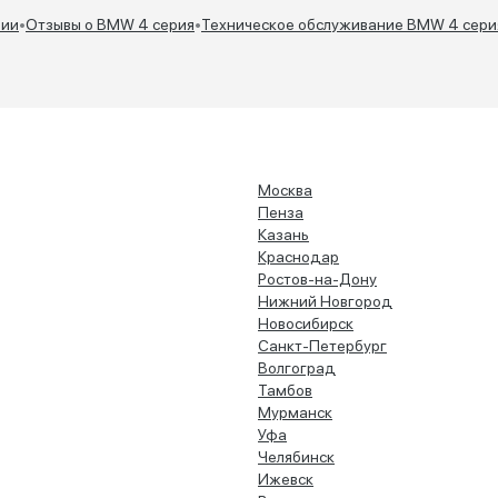
тственно, в плохую
в салоне и у водителя есть, а на
 зона становится слепой
правом нет, и от этого вечером
чии
•
Отзывы о BMW 4 серия
•
Техническое обслуживание BMW 4 сери
одится постоянно
слепит глаза, неприятно. По
ь головой в разные
езде нареканий никаких нет,
ы для адекватной
едет приятно, маневренность
ации. В принципе,
на уровне, ходовка в топчике,
 никаких претензий у
так что в целом я доволен.
ично нет, хотя племяш,
Советую к покупке однозначно.
вшийся со мной из
 в Питер, придрался ещё
Москва
честву звучания музыки,
Пенза
е хватает низов. Но я
Казань
не меломан от слова
Краснодар
, поэтому мне годится. В
Ростов-на-Дону
же машиной я доволен,
е, что она резвая и
Нижний Новгород
на на многое.
Новосибирск
Санкт-Петербург
Волгоград
Тамбов
Мурманск
Уфа
Челябинск
Ижевск