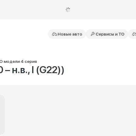
Новые авто
Сервисы и ТО
О модели 4 серия
 н.в., I (G22))