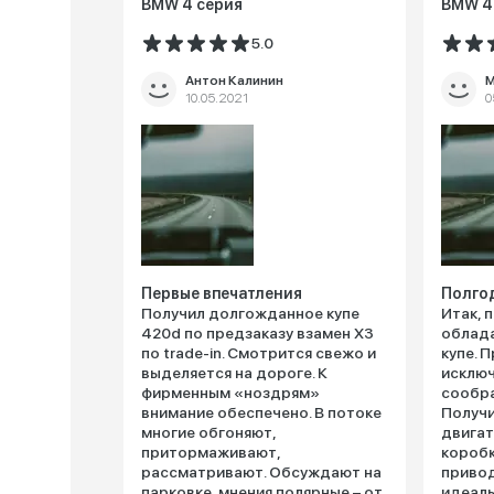
BMW 4 серия
BMW 4
5.0
Антон Калинин
М
10.05.2021
0
Первые впечатления
Полго
Получил долгожданное купе
Итак, 
420d по предзаказу взамен X3
облада
по trade-in. Смотрится свежо и
купе. 
выделяется на дороге. К
исключ
фирменным «ноздрям»
сообр
внимание обеспечено. В потоке
Получи
многие обгоняют,
двигат
притормаживают,
коробк
рассматривают. Обсуждают на
привод
парковке, мнения полярные – от
идеаль