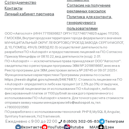
Сотрудничество
Согласие на получение
Контакты
рекламных рассылок
Личный кабинет партнера
Политика для контента,
генерируемого
пользователями
ООО «Автоспот» (ИНН 7715936827 ОРГН 1127746774825 адрес 111250,
Г.МОСКВА, Внутригородская территория города федерального значения
МУНИЦИПАЛЬНЫЙ ОКРУГ ЛЕФОРТОВО, ПРОЕЗД ЗАВОДА СЕРП И МОЛОТ,
Д. 10, ПОМЕЩ. 41Н/9, ОКВЭД 62.0) осуществляет деятельность по
разработке ПО «Autospot» и предоставлению лицензий на ПО. Согласно
Приказу Минцифры от 08.10.22, вид деятельности (код): 2.01.
ПО «Autospot» — исключительные права принадлежат ООО "Автоспот":
свидетельство о регистрации программы ЭВМ № 2018618687, внесена в
Реестр программ для ЭВМ, реестровая запись № 28745 от 09.07.2025 г.
Функциональные характеристики Программы указаны по ссылке:
https://reestr.digital.gov.ru/reestr/3467687/
. Стоимость лицензии на ПО
«Autospot» определяется либо как процент (от 2,5% до 3%) от выручки,
полученной лицензиатом от использования ПО «Autospot», либо как
фиксированный платеж от 1100 рублей за каждого привлеченного с
использованием ПО «Autospot» клиента. Для точного расчета стоимости
отправьте заявку нашим менеджерам
info@autospot.ru
, тел.
+78003020583
ПО разработано с использованием технологий: PHP 8, MySQL 8, Angular,
Symfony framework, Yii2 framework.
Ежедневно с 9:00 до 22:00
8 (800) 302-05-83
Телеграм
Вконтакте
YouTube
Rutube
MAX
Дзен