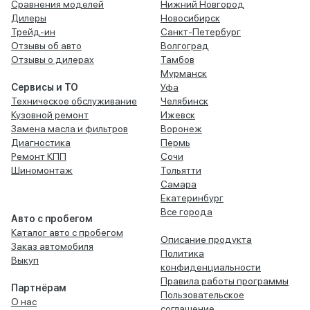
Сравнения моделей
Нижний Новгород
Дилеры
Новосибирск
Трейд-ин
Санкт-Петербург
Отзывы об авто
Волгоград
Отзывы о дилерах
Тамбов
Мурманск
Сервисы и ТО
Уфа
Техническое обслуживание
Челябинск
Кузовной ремонт
Ижевск
Замена масла и фильтров
Воронеж
Диагностика
Пермь
Ремонт КПП
Сочи
Шиномонтаж
Тольятти
Самара
Екатеринбург
Все города
Авто с пробегом
Каталог авто с пробегом
Описание продукта
Заказ автомобиля
Политика
Выкуп
конфиденциальности
Правила работы программы
Партнёрам
Пользовательское
О нас
соглашение