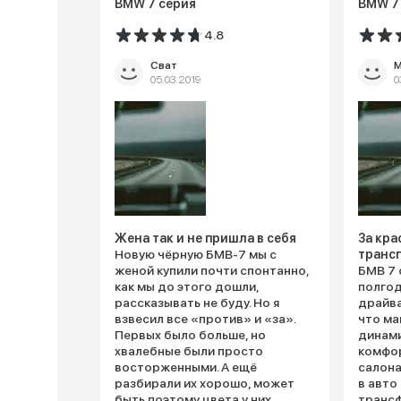
BMW 7 серия
BMW 7
4.8
Сват
М
05.03.2019
0
Жена так и не пришла в себя
За кра
Новую чёрную БМВ-7 мы с
транс
женой купили почти спонтанно,
БМВ 7 
как мы до этого дошли,
полгод
рассказывать не буду. Но я
драйва
взвесил все «против» и «за».
что ма
Первых было больше, но
динами
хвалебные были просто
комфор
восторженными. А ещё
салона
разбирали их хорошо, может
в авто
быть поэтому цвета у них
транс