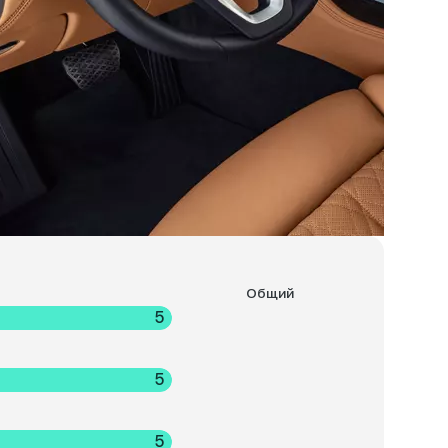
Общий
5
5
5