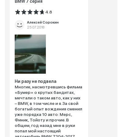
BMW 7 серия
4.8
Алексей Сорокин
25.07.2018
Ни разу не подвела
Многие, насмотревшись фильма
«Бумер» о крутых бандитах,
мечтали о таком авто, как у них
– BMW, в том числе и я. За свой
богатый опыт вождения сменил
уже порядка 10 авто: Мерс,
Финик, Тойоту и прочие. В
общем, год назад мне в руки
попал мой настоящий
автомобиль BMW 720d-2017