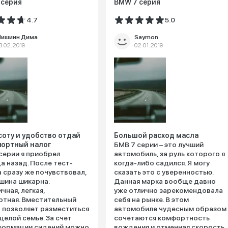
 серия
BMW 7 серия
4.7
5.0
ишиин Дима
Saymon
3.02.2019
02.01.2019
соту и удобство отдай
Большой расход масла
портный налог
БМВ 7 серии – это лучший
серии я приобрел
автомобиль, за руль которого я
а назад. После тест-
когда-либо садился. Я могу
 сразу же почувствовал,
сказать это с уверенностью.
шина шикарна:
Данная марка вообще давно
чная, легкая,
уже отлично зарекомендовала
тная. Вместительный
себя на рынке. В этом
 позволяет разместиться
автомобиле чудесным образом
 целой семье. За счет
сочетаются комфортность
формации сидений можно
вождения и отменная скорость