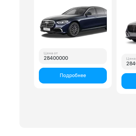
Пневмоподвеска обеспечивает
брать 
изменение величины
прокла
дорожного просвета, круговое
на дви
обеспечение камерами, LED
удалас
фары. За месяц руления восторг
красот
так и не прошёл, мы с машиной
отдава
справлялись с движением на 5+.
трансп
А жена так и не пришла в
надо с
будничное состояние
котор
тебе н
Цена от
28400000
Цена
284
Подробнее