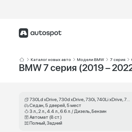
Каталог новых авто
Модели BMW
7 серия
BMW 7 серия (2019 – 2022
730Ld xDrive, 730d xDrive, 730i, 740Li xDrive, 750Li xDrive, 740d xDrive, 740Ld xDrive, M760Li xDrive, 750d xDrive, 750Ld xDrive
Седан, 5 дверей, 5 мест
3 л., 2 л., 4.4 л., 6.6 л. / Дизель, Бензин
Автомат (8 ст.)
Полный, Задний