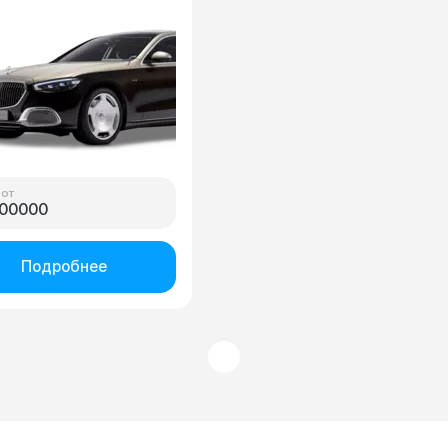
бэху. После замены
средний – не превышает 13
док, свечей и колодцев
литров в смешанном цикле, что
гателе расход масла
меня также устраивает. У
ь уменьшить. Кстати за
некоторых БМВ случается и
у и удобство придется
побольше. В целом в этой
ть внушительный
машине всё устраивает, уверен,
ортный налог. Правда
она прослужит много-много
казать, что эмоции,
лет при должном уходе. И
ые машина возвращает
точно будет подчеркивать
а дороге, стоит затрат.
статус своего владельца
благодаря неувядающей
 от
внешней стилистике.
00000
Однозначно к приобретению.
Подробнее