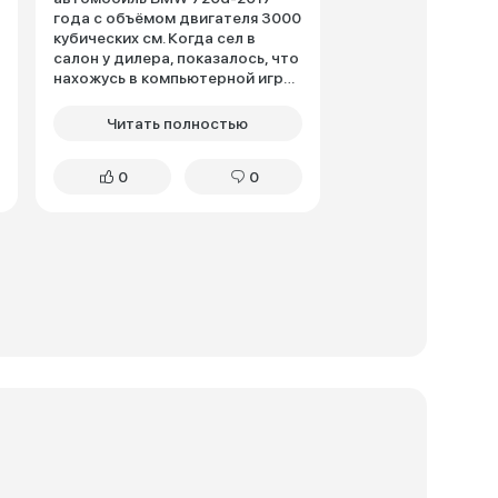
года с объёмом двигателя 3000
кубических см. Когда сел в
салон у дилера, показалось, что
нахожусь в компьютерной игре:
удобный руль, кожа разных
оттенков, приятная по
Читать полностью
внешнему виду панель
приборов, торпедо обшито
0
0
кожей. Назвал бы сдержанная
роскошь даже. Решил, что надо
брать, нежели сидеть и
переживать, что не купил, что
бы там не говорили всякие
математики да прагматики.
Изначально казалось, что
машину выкидывает из колеи,
оказалось, что резина дубеет
при температуре ниже 0
градусов и сменил их на R19.
Машина очень комфортная. Не
спортивная, конечно, и не овощ,
при режиме спорт сердце
начинает бешеного колотится и
адреналин на высшем уровне!!!