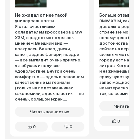
Не ожидал от нее такой
Больше отзывов -
универсальности
BMW X3 M, как ока
Я стал счастливым
довольно редкая 
обладателем кроссовера BMW
стране. Не могу т
X3M, с радостью поделюсь
почему: цена боль
мнением. Внешний вид —
достоинства мален
прекрасен. Бампер, диски,
сейчас на версии 
капот, задние фонари, ноздри
сильным мотором,
— все выглядит очень приятно,
городу ест на сот
я любуюсь и получаю
литров. Когда сад
удовольствие. Внутри очень
и нажимаешь на пе
комфортно — здесь в основном
сразу чувствуешь
качественные материалы
запас мощности, 
(только на подстаканниках
не интересно еха
сэкономили, здесь пластик — не
так, со всеми в по
очень), большой экран,
скоростью 60 км. 
навигация работает отлично.
искать все время 
Читать пол
Приборная панель не пафосная,
безлюдный участо
Читать полностью
производитель сделал ставку
чтобы хорошенько
0
на уют и простоту
Рулевое управлен
0
0
использования. И еще не
отзывчивое, торм
нравятся глянцевые панели там,
как капканы. Подв
где предполагается частые
хорошая в М-пакет