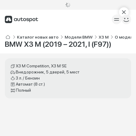
Каталог новых авто
Модели BMW
X3 M
О модели
BMW X3 M (2019 – 2021, I (F97))
X3 M Competition, X3 M SE
Внедорожник, 5 дверей, 5 мест
3 л. / Бензин
Автомат (8 ст.)
Полный