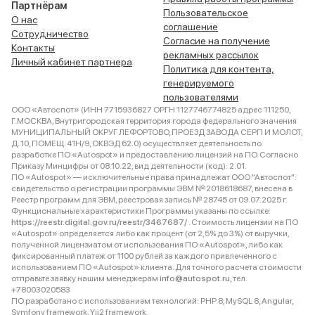
Партнёрам
Пользовательское
О нас
соглашение
Сотрудничество
Согласие на получение
Контакты
рекламных рассылок
Личный кабинет партнера
Политика для контента,
генерируемого
пользователями
ООО «Автоспот» (ИНН 7715936827 ОРГН 1127746774825 адрес 111250,
Г.МОСКВА, Внутригородская территория города федерального значения
МУНИЦИПАЛЬНЫЙ ОКРУГ ЛЕФОРТОВО, ПРОЕЗД ЗАВОДА СЕРП И МОЛОТ,
Д. 10, ПОМЕЩ. 41Н/9, ОКВЭД 62.0) осуществляет деятельность по
разработке ПО «Autospot» и предоставлению лицензий на ПО. Согласно
Приказу Минцифры от 08.10.22, вид деятельности (код): 2.01.
ПО «Autospot» — исключительные права принадлежат ООО "Автоспот":
свидетельство о регистрации программы ЭВМ № 2018618687, внесена в
Реестр программ для ЭВМ, реестровая запись № 28745 от 09.07.2025 г.
Функциональные характеристики Программы указаны по ссылке:
https://reestr.digital.gov.ru/reestr/3467687/
. Стоимость лицензии на ПО
«Autospot» определяется либо как процент (от 2,5% до 3%) от выручки,
полученной лицензиатом от использования ПО «Autospot», либо как
фиксированный платеж от 1100 рублей за каждого привлеченного с
использованием ПО «Autospot» клиента. Для точного расчета стоимости
отправьте заявку нашим менеджерам
info@autospot.ru
, тел.
+78003020583
ПО разработано с использованием технологий: PHP 8, MySQL 8, Angular,
Symfony framework, Yii2 framework.