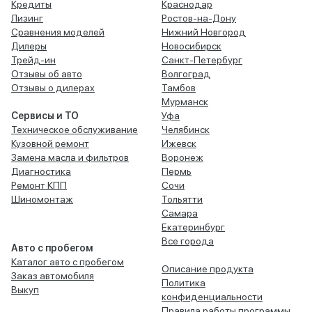
Кредиты
Краснодар
Лизинг
Ростов-на-Дону
Сравнения моделей
Нижний Новгород
Дилеры
Новосибирск
Трейд-ин
Санкт-Петербург
Отзывы об авто
Волгоград
Отзывы о дилерах
Тамбов
Мурманск
Сервисы и ТО
Уфа
Техническое обслуживание
Челябинск
Кузовной ремонт
Ижевск
Замена масла и фильтров
Воронеж
Диагностика
Пермь
Ремонт КПП
Сочи
Шиномонтаж
Тольятти
Самара
Екатеринбург
Все города
Авто с пробегом
Каталог авто с пробегом
Описание продукта
Заказ автомобиля
Политика
Выкуп
конфиденциальности
Правила работы программы