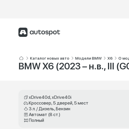
Каталог новых авто
Модели BMW
X6
О мо
BMW X6 (2023 – н.в., III (
xDrive40d, xDrive40i
Кроссовер, 5 дверей, 5 мест
3 л. / Дизель, Бензин
Автомат (8 ст.)
Полный