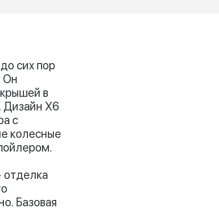
до сих пор
. Он
 крышей в
. Дизайн X6
ра с
ые колесные
спойлером.
» отделка
го
но. Базовая