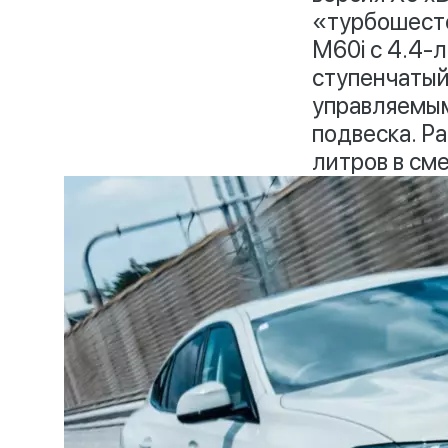
«турбошесте
M60i с 4.4-
ступенчатый
управляемым
подвеска. Ра
литров в см