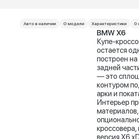
Авто в наличии
О модели
Характеристики
0 
BMW X6
Купе-кроссо
остается од
построен на
задней част
— это сплош
контуром по
арки и пока
Интерьер пр
материалов,
опционально
кроссовера,
версия X6 x