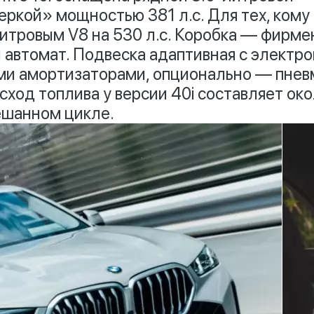
ркой» мощностью 381 л.с. Для тех, кому 
литровым V8 на 530 л.с. Коробка — фирме
 автомат. Подвеска адаптивная с электр
и амортизаторами, опционально — пнев
сход топлива у версии 40i составляет око
ешанном цикле.