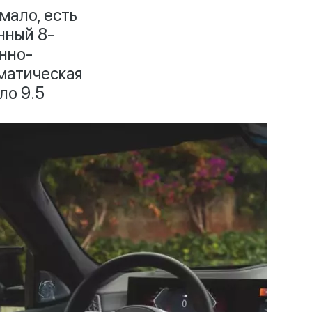
мало, есть
нный 8-
онно-
матическая
ло 9.5