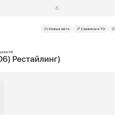
Новые авто
Сервисы и ТО
дели X6
G06) Рестайлинг)