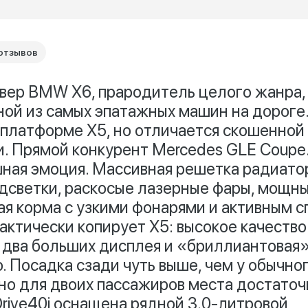
отзывов
вер BMW X6, прародитель целого жанра, 
ной из самых эпатажных машин на дороге
 платформе X5, но отличается скошенной
и. Прямой конкурент Mercedes GLE Coupe
ная эмоция. Массивная решетка радиато
дсветки, раскосые лазерные фары, мощн
тая корма с узкими фонарями и активным 
актически копирует X5: высокое качество
 два больших дисплея и «бриллиантовая
. Посадка сзади чуть выше, чем у обычно
 но для двоих пассажиров места достаточ
Drive40i оснащена рядной 3.0-литровой