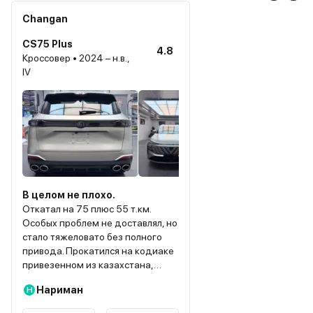
Changan
CS75 Plus
4.8
Кроссовер • 2024 – н.в.,
IV
В целом не плохо.
Откатал на 75 плюс 55 т.км.
Особых проблем не доставлял, но
стало тяжеловато без полного
привода. Прокатился на кодиаке
привезенном из казахстана,
очень понравился, но не тянул по
Нариман
Н
деньгам, дальше монджаро и
атлас, которые в целом