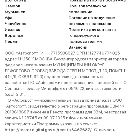
Волгоград
Правила работы программы
Тамбов
Пользовательское
Мурманск
соглашение
Уфа
Согласие на получение
Челябинск
рекламных рассылок
Ижевск
Политика для контента,
Воронеж
генерируемого
Пермь
пользователями
Вакансии
ООО «Автоспот» (ИНН 7715936827 ОРГН 1127746774825
адрес 111250, Г.МОСКВА, Внутригородская территория города
федерального значения МУНИЦИПАЛЬНЫЙ ОКРУГ
ЛЕФОРТОВО, ПРОЕЗД ЗАВОДА СЕРП И МОЛОТ, Д. 10, ПОМЕЩ.
41Н/9, ОКВЭД 62.0) осуществляет деятельность по
разработке ПО «Autospot» и предоставлению лицензий на ПО.
Согласно Приказу Минцифры от 08.10.22, вид деятельности
(код): 2.01.
ПО «Autospot» — исключительные права принадлежат ООО
"Автоспот": свидетельство о регистрации программы ЭВМ №
2018618687, внесена в Реестр программ для ЭВМ, реестровая
запись № 28745 от 09.07.2025 г. Функциональные
характеристики Программы указаны по ссылке:
https://reestr.digital.gov.ru/reestr/3467687/
. Стоимость