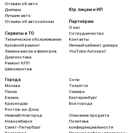
множество ассистентов. Сейчас
Отзывы об авто
сильные морозы и проблем с
Дилеры
Юр. лицам и ИП
прогревами нет, сажусь в теплую
Лучшие авто
машину, все подогревы и климат
Отзывы об автосалонах
Партнёрам
управляются через чанган
О нас
коннект. Расход с прогревами
Сервисы и ТО
Сотрудничество
около 14-16. Черт знает что еще
Техническое обслуживание
Контакты
про нее написать. Пока 2500
Кузовной ремонт
Личный кабинет дилера
пробег, может дальше что то
Замена масла и фильтров
YouTube Autospot
появится интересное и дополню
Диагностика
отзыв.
Ремонт КПП
Шиномонтаж
Города
Сочи
Москва
Тольятти
Пенза
Самара
Казань
Екатеринбург
Краснодар
Все города
Ростов-на-Дону
Нижний Новгород
Описание продукта
Новосибирск
Политика
Санкт-Петербург
конфиденциальности