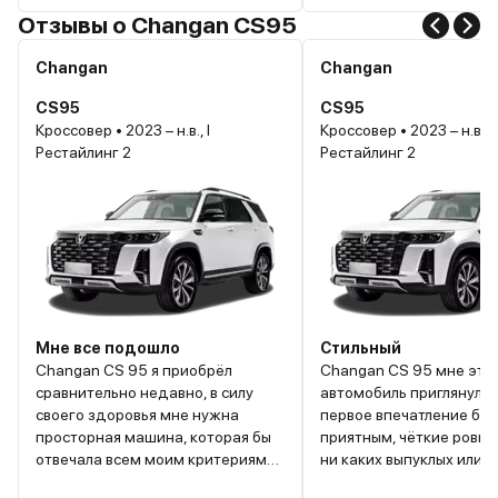
Отзывы о Changan CS95
Changan
Changan
CS95
CS95
Кроссовер • 2023 – н.в., I
Кроссовер • 2023 – н.в., I
Рестайлинг 2
Рестайлинг 2
Мне все подошло
Стильный
Changan CS 95 я приобрёл
Changan CS 95 мне это
сравнительно недавно, в силу
автомобиль приглянулся
своего здоровья мне нужна
первое впечатление бы
просторная машина, которая бы
приятным, чёткие ровны
отвечала всем моим критериям
ни каких выпуклых или с
по личному комфорту. И вот
вымирающий частей, ко