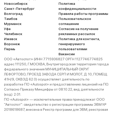
Новосибирск
Политика
Санкт-Петербург
конфиденциальности
Волгоград
Правила работы программы
Тамбов
Пользовательское
Мурманск
соглашение
Уфа
Согласие на получение
Челябинск
рекламных рассылок
Ижевск
Политика для контента,
Воронеж
генерируемого
Пермь
пользователями
Вакансии
ООО «Автоспот» (ИНН 7715936827 ОРГН 1127746774825
адрес 111250, Г.МОСКВА, Внутригородская территория города
федерального значения МУНИЦИПАЛЬНЫЙ ОКРУГ
ЛЕФОРТОВО, ПРОЕЗД ЗАВОДА СЕРП И МОЛОТ, Д. 10, ПОМЕЩ.
41Н/9, ОКВЭД 62.0) осуществляет деятельность по
разработке ПО «Autospot» и предоставлению лицензий на ПО.
Согласно Приказу Минцифры от 08.10.22, вид деятельности
(код): 2.01.
ПО «Autospot» — исключительные права принадлежат ООО
"Автоспот": свидетельство о регистрации программы ЭВМ №
2018618687, внесена в Реестр программ для ЭВМ, реестровая