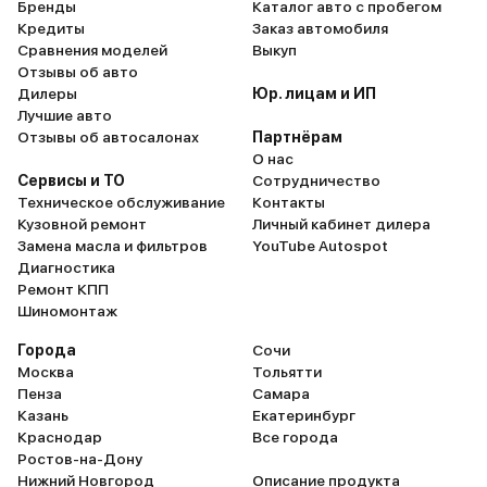
Бренды
Каталог авто с пробегом
среднестатистическому
дойдя до середины пут
Кредиты
Заказ автомобиля
человеку, а значит проблема во
там есть, какая то хитро
Сравнения моделей
Выкуп
мне, а значит не в дисплее, да и
которую нам только пр
Отзывы об авто
не сильно меня это заботит, не
узнать, мы решили этот
Дилеры
Юр. лицам и ИП
самая важная деталь в машине,
вообще оставить, пока 
Лучшие авто
как мне кажется. Мне машина
иметь нужды в третьем
Отзывы об автосалонах
Партнёрам
подошла по всем её
кресел. Нас больше инт
О нас
характеристикам.
объем багажника, кото
Сервисы и ТО
Сотрудничество
просто огромен, вот эт
Техническое обслуживание
Контакты
одно неоспоримое дос
Кузовной ремонт
Личный кабинет дилера
этого автомобиля.
Замена масла и фильтров
YouTube Autospot
Диагностика
Ремонт КПП
Шиномонтаж
Города
Сочи
Москва
Тольятти
Пенза
Самара
Казань
Екатеринбург
Краснодар
Все города
Ростов-на-Дону
Нижний Новгород
Описание продукта