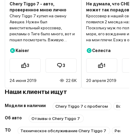
Chery Tiggo 7 - авто,
Не думала, что CHER
проверенное мною лично
может так порадова
Chery Tiggo 7 купил на смену
Кроссовер в нашей сем
Авешке. Нужен был
появился 2 месяца наза
вместительный кроссовер,
Поскольку муж по полго
рекламы о Тиге было много, вот и
море, его вождение и у
пошел посмотреть. Вживую
на мои плечи. Езжу в ос
понравилась, купил и езжу.
городе – детей по шко
Kaiser
Селеста
K
С
Коробка передач
развести, забрать, на к
роботизированная, движок
закинуть. Выбирали им
бензиновый 1.5 турбо, 155 л.с.
кроссовер из-за его
3
3
1
Салон приятный, никакой
вместительности и при
вкусовщины. Сразу сделал
габаритов. Плюс по цен
24 июня 2019
22.6K
20 апреля 2019
антикорр и жидкие подкрылки. В
более чем устроила. У м
вождении Тига очень приятная.
версия Luxury 2.0 с вар
Наши клиенты ищут
Рулится уверенно, руль
передним приводом и
отзывчивый, на скорости
бензиновым двигателем
Модели в наличии
наливается тяжестью. Коробка
л.с. Отличный вариант д
Chery Tiggo 7 с пробегом
Все мод
передачи переключает плавно, с
города, поездок по шос
движком работает слаженно.
выездов на природу. Вы
Об авто
Отзывы о Chery Tiggo 7
Разгон довольно прыткий, на
дорожный просвет позв
обгоны идет без напряга. По
проехать во многих мест
ТО
Техническое обслуживание Chery Tiggo 7
Ремонт C