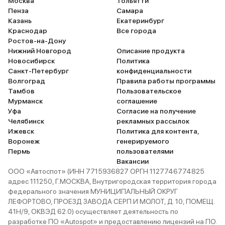
Москва
Тольятти
Sport (это для мужа, ко
Пенза
Самара
любит понять). Когда бе
Казань
Екатеринбург
стремится к нулю, выру
Краснодар
Все города
опция Eco. К комфортности
Ростов-на-Дону
салона претензий не и
Нижний Новгород
Описание продукта
но багажник мог бы быт
Новосибирск
Политика
больше для семьи. То п
Санкт-Петербург
конфиденциальности
перевезти нужно, то де
Волгоград
Правила работы программы
транспорт, то сумки для
Тамбов
Пользовательское
Поскольку вожу детей, 
Мурманск
соглашение
безопасности при покуп
Уфа
Согласие на получение
на первом месте. У Cher
Челябинск
рекламных рассылок
комплектации есть дат
Ижевск
Политика для контента,
парковки, система курс
Воронеж
генерируемого
устойчивости, камеры з
Пермь
пользователями
вида, передние подушк
Вакансии
безопасности, блокиро
ООО «Автоспот» (ИНН 7715936827 ОРГН 1127746774825
замков задних дверей. Пока к
адрес 111250, Г.МОСКВА, Внутригородская территория города
машине только привыка
федерального значения МУНИЦИПАЛЬНЫЙ ОКРУГ
надеюсь на ее долговеч
ЛЕФОРТОВО, ПРОЕЗД ЗАВОДА СЕРП И МОЛОТ, Д. 10, ПОМЕЩ.
дополнительных расход
41Н/9, ОКВЭД 62.0) осуществляет деятельность по
оплата КАСКО, автомой
разработке ПО «Autospot» и предоставлению лицензий на ПО.