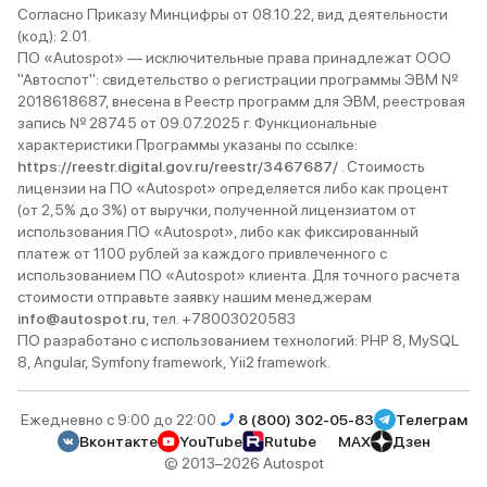
бензин. Пока не напряга
Согласно Приказу Минцифры от 08.10.22, вид деятельности
(код): 2.01.
ПО «Autospot» — исключительные права принадлежат ООО
"Автоспот": свидетельство о регистрации программы ЭВМ №
2018618687, внесена в Реестр программ для ЭВМ, реестровая
запись № 28745 от 09.07.2025 г. Функциональные
характеристики Программы указаны по ссылке:
https://reestr.digital.gov.ru/reestr/3467687/
. Стоимость
лицензии на ПО «Autospot» определяется либо как процент
(от 2,5% до 3%) от выручки, полученной лицензиатом от
использования ПО «Autospot», либо как фиксированный
платеж от 1100 рублей за каждого привлеченного с
использованием ПО «Autospot» клиента. Для точного расчета
стоимости отправьте заявку нашим менеджерам
info@autospot.ru
, тел. +78003020583
ПО разработано с использованием технологий: PHP 8, MySQL
8, Angular, Symfony framework, Yii2 framework.
Ежедневно с 9:00 до 22:00
8 (800) 302-05-83
Телеграм
Вконтакте
YouTube
Rutube
MAX
Дзен
© 2013–2026 Autospot