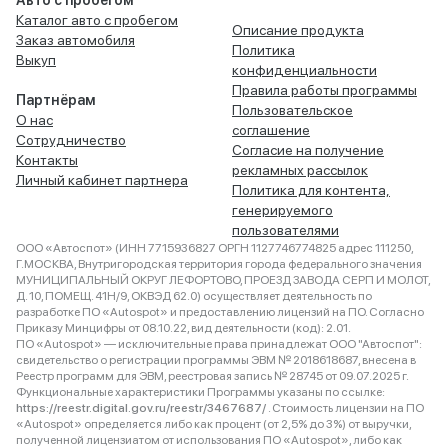
Авто с пробегом
Каталог авто с пробегом
Описание продукта
Заказ автомобиля
Политика
Выкуп
конфиденциальности
Правила работы программы
Партнёрам
Пользовательское
О нас
соглашение
Сотрудничество
Согласие на получение
Контакты
рекламных рассылок
Личный кабинет партнера
Политика для контента,
генерируемого
пользователями
ООО «Автоспот» (ИНН 7715936827 ОРГН 1127746774825 адрес 111250,
Г.МОСКВА, Внутригородская территория города федерального значения
МУНИЦИПАЛЬНЫЙ ОКРУГ ЛЕФОРТОВО, ПРОЕЗД ЗАВОДА СЕРП И МОЛОТ,
Д. 10, ПОМЕЩ. 41Н/9, ОКВЭД 62.0) осуществляет деятельность по
разработке ПО «Autospot» и предоставлению лицензий на ПО. Согласно
Приказу Минцифры от 08.10.22, вид деятельности (код): 2.01.
ПО «Autospot» — исключительные права принадлежат ООО "Автоспот":
свидетельство о регистрации программы ЭВМ № 2018618687, внесена в
Реестр программ для ЭВМ, реестровая запись № 28745 от 09.07.2025 г.
Функциональные характеристики Программы указаны по ссылке:
https://reestr.digital.gov.ru/reestr/3467687/
. Стоимость лицензии на ПО
«Autospot» определяется либо как процент (от 2,5% до 3%) от выручки,
полученной лицензиатом от использования ПО «Autospot», либо как