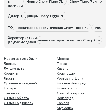
в
Новые Chery Tiggo 7L
Chery Tiggo 7L с пробе
наличии
Дилеры
Дилеры Chery Tiggo 7L
ТО
Техническое обслуживание Chery Tiggo 7L
Ремонт C
Характеристики
Технические характеристики Chery Arrizo 8
Технич
других моделей
Новые автомобили
Москва
Бренды
Пенза
Лучшие авто
Казань
Кредиты
Краснодар
Лизинг
Ростов-на-Дону
Сравнения моделей
Нижний Новгород
Дилеры
Новосибирск
Трейд-ин
Санкт-Петербург
Отзывы об авто
Волгоград
Отзывы о дилерах
Тамбов
Мурманск