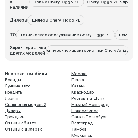
в
Новые Chery Tiggo 7L
Chery Tiggo 7L с пробе
наличии
Дилеры
Дилеры Chery Tiggo 7L
ТО
Техническое обслуживание Chery Tiggo 7L
Ремонт C
Характеристики
Технические характеристики Chery Arrizo 8
Технич
других моделей
Новые автомобили
Москва
Бренды
Пенза
Лучшие авто
Казань
Кредиты
Краснодар
Лизинг
Ростов-на-Дону
Сравнения моделей
Нижний Новгород
Дилеры
Новосибирск
Трейд-ин
Санкт-Петербург
Отзывы об авто
Волгоград
Отзывы о дилерах
Тамбов
Мурманск