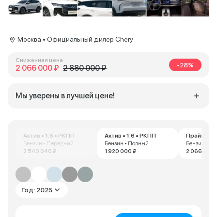
Москва • Официальный дилер Chery
Сниженная цена
-28%
2 066 000 ₽
2 880 000 ₽
Мы уверены в лучшей цене!
Актив • 1.6 • РКПП
Актив • 1.6 • РКПП
Прайм • 1.
Бензин • Передний
Бензин • Полный
Бензин • П
2 540 040 ₽
1 920 000 ₽
2 066 000 
Год: 2025