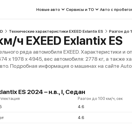
Новые авто
Сервисы и ТО
Авто с пробего
ED
Технические характеристики EXEED Exlantix ES
Разгон до 1
км/ч EXEED Exlantix ES
льного ряда автомобиля EXEED. Характеристики и о
474 x 1978 x 4945, вес автомобиля: 2778 кг, а также
авто. Подробная информация о машинах на сайте Auto
antix ES 2024 – н.в., I, Седан
плектация
Разгон до 100 км/ч, сек
5
4.6
рт
4.6