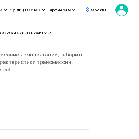
м
Юр.лицам и ИП
Партнерам
Москва
00 км/ч EXEED Exlantix ES
писание комплектаций, габариты
 характеристики трансмиссии,
spot.