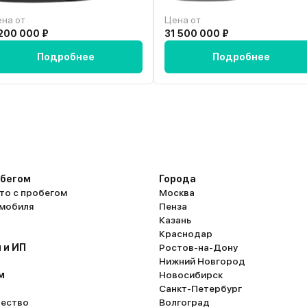
на от
Цена от
200 000 ₽
31 500 000 ₽
Подробнее
Подробнее
обегом
Города
то с пробегом
Москва
омобиля
Пенза
Казань
Краснодар
 и ИП
Ростов-на-Дону
Нижний Новгород
м
Новосибирск
Санкт-Петербург
ество
Волгоград