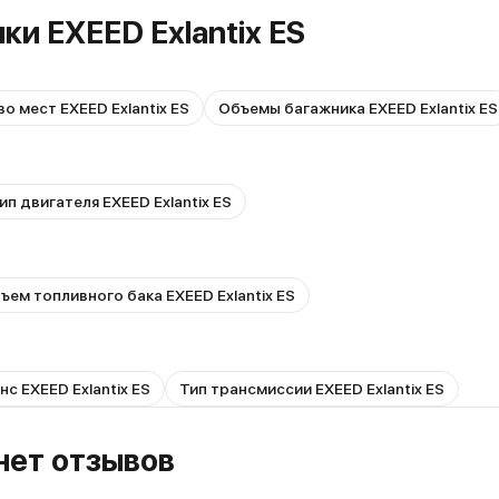
ки EXEED Exlantix ES
о мест EXEED Exlantix ES
Объемы багажника EXEED Exlantix ES
ип двигателя EXEED Exlantix ES
ъем топливного бака EXEED Exlantix ES
нс EXEED Exlantix ES
Тип трансмиссии EXEED Exlantix ES
 нет отзывов