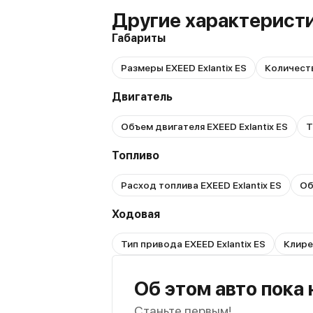
Другие характеристи
Габариты
Размеры EXEED Exlantix ES
Количеств
Двигатель
Объем двигателя EXEED Exlantix ES
Т
Топливо
Расход топлива EXEED Exlantix ES
Об
Ходовая
Тип привода EXEED Exlantix ES
Клире
Об этом авто пока
Станьте первым!