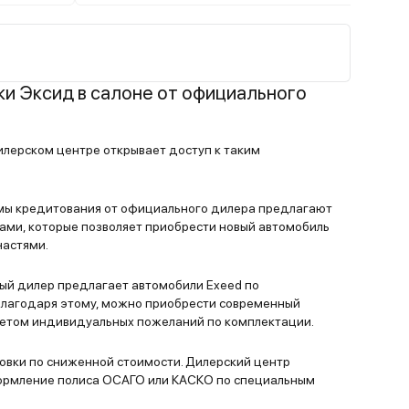
успела покататься по грунту после хоро
ивает
ливня. Веся перепачкалась, но вывезла.
ом
Ассистенты работают как надо и на трасс
 что
городе. Подъем вообще не чувствуется. 
при постоянных пробках просто спасение,
и Эксид в салоне от официального
массаж на кресле водителя. Атмосферна
 около
подсветка салона и 16 динамиков просто 
илерском центре открывает доступ к таким
Зимний пакет с удаленным запуском тож
мы кредитования от официального дилера предлагают
ками, которые позволяет приобрести новый автомобиль
частями.
й дилер предлагает автомобили Exeed по
Благодаря этому, можно приобрести современный
учетом индивидуальных пожеланий по комплектации.
вки по сниженной стоимости. Дилерский центр
ормление полиса ОСАГО или КАСКО по специальным