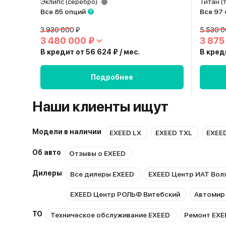
Эклипс (серебро)
Титан (
Все 85 опций
Все 97
3 930 000 ₽
5 530 0
3 480 000 ₽
3 875
В кредит от 56 624 ₽ / мес.
В креди
Подробнее
Наши клиенты ищут
Модели в наличии
EXEED LX
EXEED TXL
EXEE
Об авто
Отзывы о EXEED
Дилеры
Все дилеры EXEED
EXEED Центр ИАТ Вол
EXEED Центр РОЛЬФ Витебский
Автомир
ТО
Техническое обслуживание EXEED
Ремонт EXE