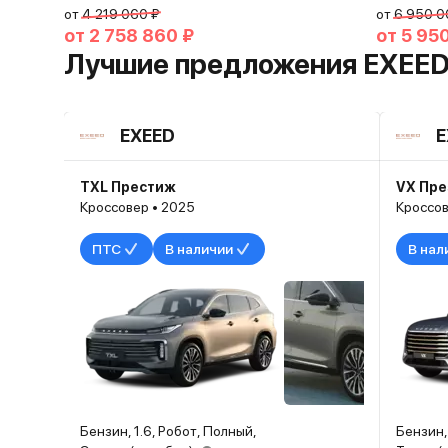
от
4 219 060 ₽
от
6 950 0
от
2 758 860 ₽
от
5 95
Лучшие предложения EXEE
EXEED
E
TXL Престиж
VX Пре
Кроссовер • 2025
Кроссов
ПТС
В наличии
В нал
Бензин, 1.6, Робот, Полный,
Бензин,