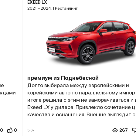
EXEED LX
2021 – 2024, I Рестайлинг
премиум из Поднебесной
не
Долго выбирала между европейскими и
рядами
корейскими авто по параллельному импорт
итоге решила с этим не заморачиваться и 
Exeed LX у дилера. Привлекло сочетание ц
качества и оснащения. Внешне выглядит с
и современно. Салон с качественными
материалами отделки и хорошей эргономи
0
0
267
5.07