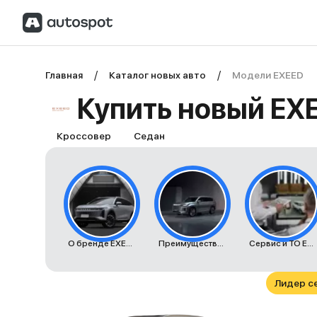
Главная
Каталог новых авто
Модели EXEED
Купить новый EX
Кроссовер
Седан
О бренде EXEED
Преимущества автомобилей EXEED
Сервис и ТО EXEED
Лидер с