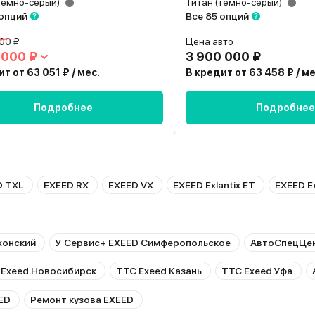
темно-серый)
Титан (темно-серый)
 опций
Все 85 опций
00 ₽
Цена авто
 000 ₽
3 900 000 ₽
т от 63 051 ₽ / мес.
В кредит от 63 458 ₽ / ме
Подробнее
Подробнее
D TXL
EXEED RX
EXEED VX
EXEED Exlantix ET
EXEED Ex
хонский
У Сервис+ EXEED Симферопольское
АвтоСпецЦен
 Exeed Новосибирск
ТТС Exeed Казань
ТТС Exeed Уфа
ED
Ремонт кузова EXEED