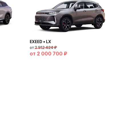
EXEED • LX
от
2 912 424 ₽
от
2 000 700 ₽