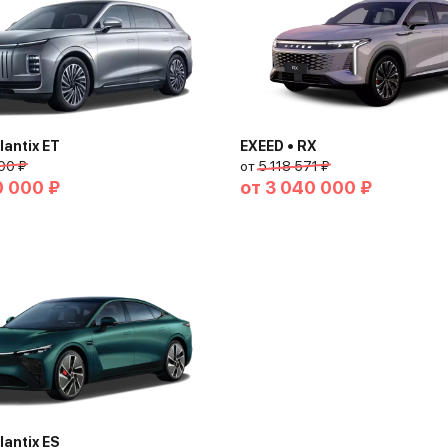
lantix ET
EXEED • RX
00 ₽
от
5 118 571 ₽
0 000 ₽
от
3 040 000 ₽
lantix ES