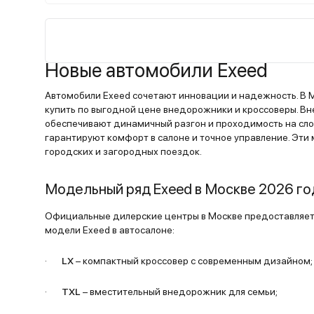
обеспечивает уверенную динамику даже п
полной загрузке. Подвеска настроена идеа
мягко глотает неровности, но при этом
автомобиль не кренится в поворотах. Осна
Новые автомобили Exeed
максимально богатое – панорамная крыша,
вентиляция сидений, продвинутая мультим
Автомобили Exeed сочетают инновации и надежность. В 
Расход в смешанном цикле около 11 литров
купить по выгодной цене внедорожники и кроссоверы. В
нужен большой семейный автомобиль с
обеспечивают динамичный разгон и проходимость на сло
максимальным комфортом – VX отличный вы
гарантируют комфорт в салоне и точное управление. Эти
городских и загородных поездок.
Модельный ряд Exeed в Москве 2026 го
Официальные дилерские центры в Москве предоставляет
модели Exeed в автосалоне:
·
LX
– компактный кроссовер с современным дизайном;
·
TXL
– вместительный внедорожник для семьи;