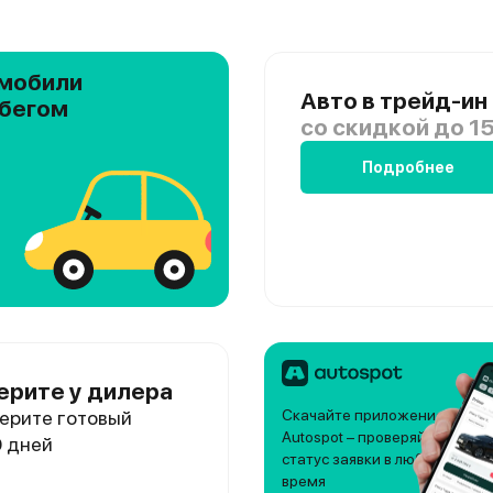
мобили
Авто в трейд-ин
обегом
со скидкой
до 15
Подробнее
ерите у дилера
ерите готовый
Скачайте приложение
Autospot – проверяйте
0 дней
статус заявки в любое
время