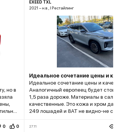
EXEED TXL
2021 – н.в., I Рестайлинг
Идеальное сочетание цены и качеств
Идеальное сочетание цены и качества.
у, но в
Аналогичный европеец будет стоить мин
взяла
1,5 раза дороже. Материалы в салоне
ены,
качественные. Это кожа и хром даже на 
тильно
249 лошадей и 8АТ не видно-не слышно.
отличная. Динамика еще лучше. Авто иде
кой.
маневрирует, резво стартует на светофо
0
0
60.3K
27.11