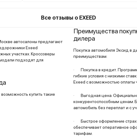
ри
Сиденья удобные, с хорошей боковой
льно –
поддержкой. Двигатель 1.5 турбо обеспеч
достойную динамику, особенно в городск
Все отзывы о EXEED
щение
цикле. Подвеска настроена в меру жестко,
обеспечивает хорошую управляемость.
Преимущества покупк
едиа.
Оснащение богатое даже в базовой
дилера
Москве автосалоны предлагают
. Если
комплектации. Расход в смешанном цикле
недорожники Exeed
Покупка автомобиля Эксид в д
8 литров. За время эксплуатации никаких
жных участках. Кроссоверы
преимуществам:
бор.
серьезных проблем не возникало.
 модели подходят для
· Покупка в кредит. Програм
гибкие условия с низкими став
да
Exeed с возможностью оплаты 
 возможность купить такие
· Выгодная цена. Официальны
конкурентоспособным ценам. 
автомобиль без переплат и с 
· Быстрое оформление страхо
обеспечивает оперативное оф
тарифам.