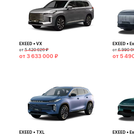
EXEED • VX
EXEED • Ex
от
5 420 626 ₽
от
6 990 0
от
3 633 000 ₽
от
5 49
EXEED • TXL
EXEED • Ex