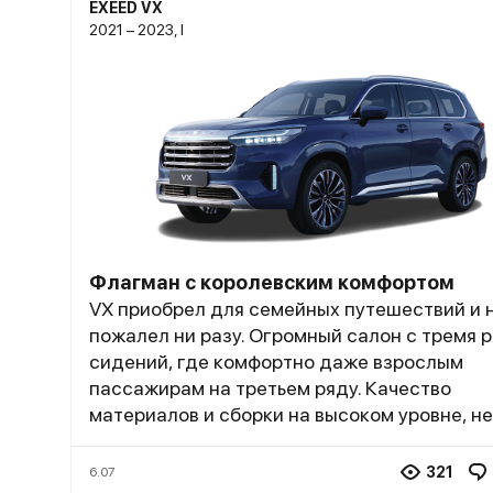
EXEED VX
2021 – 2023, I
Флагман с королевским комфортом
VX приобрел для семейных путешествий и 
пожалел ни разу. Огромный салон с тремя 
сидений, где комфортно даже взрослым
пассажирам на третьем ряду. Качество
материалов и сборки на высоком уровне, не
уступает многим премиальным брендам.
Двигатель 2.0 турбо мощностью 249 л.с.
321
6.07