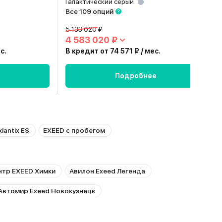
Галактический серый
Все 109 опций
5 133 020 ₽
4 583 020 ₽
с.
В кредит от 74 571 ₽ / мес.
Подробнее
lantix ES
EXEED с пробегом
тр EXEED Химки
Авилон Exeed Легенда
Автомир Exeed Новокузнецк