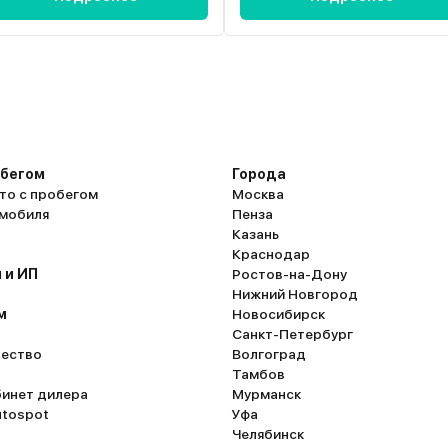
обегом
Города
то с пробегом
Москва
омобиля
Пенза
Казань
Краснодар
 и ИП
Ростов-на-Дону
Нижний Новгород
м
Новосибирск
Санкт-Петербург
ество
Волгоград
Тамбов
бинет дилера
Мурманск
utospot
Уфа
Челябинск