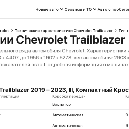
Новые авто
Сервисы и ТО
Авто с пробего
rolet
Технические характеристики Chevrolet Trailblazer
Тип т
и Chevrolet Trailblazer
льного ряда автомобиля Chevrolet. Характеристики 
8 x 4407 до 1956 x 1902 x 5278, вес автомобиля: 2903 
 показателей авто. Подробная информация о машинах 
railblazer 2019 – 2023, III, Компактный Кро
плектация
Коробка передач
К
Вариатор
v
Автоматическая
9
Автоматическая
9