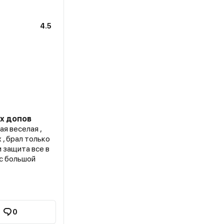
4.5
х допов
я веселая ,
 , брал только
и защита все в
 с большой
0