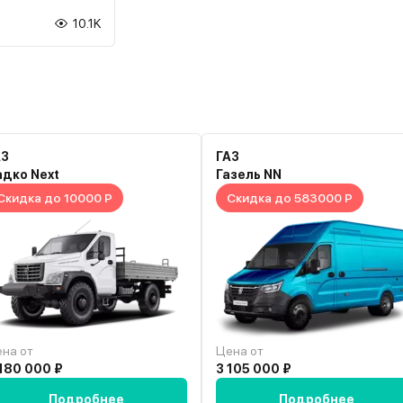
10.1K
АЗ
ГАЗ
адко Next
Газель NN
Скидка до 10000 Р
Скидка до 583000 Р
на от
Цена от
180 000 ₽
3 105 000 ₽
Подробнее
Подробнее