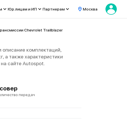
м
Юр.лицам и ИП
Партнерам
Москва
рансмиссии Chevrolet Trailblazer
и описание комплектаций,
кг, а также характеристики
на сайте Autospot.
ссовер
оличество передач