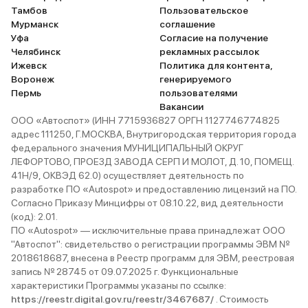
Тамбов
Пользовательское
Мурманск
соглашение
Уфа
Согласие на получение
Челябинск
рекламных рассылок
Ижевск
Политика для контента,
Воронеж
генерируемого
Пермь
пользователями
Вакансии
ООО «Автоспот» (ИНН 7715936827 ОРГН 1127746774825
адрес 111250, Г.МОСКВА, Внутригородская территория города
федерального значения МУНИЦИПАЛЬНЫЙ ОКРУГ
ЛЕФОРТОВО, ПРОЕЗД ЗАВОДА СЕРП И МОЛОТ, Д. 10, ПОМЕЩ.
41Н/9, ОКВЭД 62.0) осуществляет деятельность по
разработке ПО «Autospot» и предоставлению лицензий на ПО.
Согласно Приказу Минцифры от 08.10.22, вид деятельности
(код): 2.01.
ПО «Autospot» — исключительные права принадлежат ООО
"Автоспот": свидетельство о регистрации программы ЭВМ №
2018618687, внесена в Реестр программ для ЭВМ, реестровая
запись № 28745 от 09.07.2025 г. Функциональные
характеристики Программы указаны по ссылке:
https://reestr.digital.gov.ru/reestr/3467687/
. Стоимость