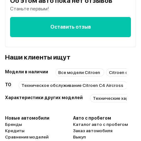
Об этом авто пока нет отзывов
Станьте первым!
Оставить отзыв
Наши клиенты ищут
Модели в наличии
Все модели Citroen
Citroen с проб
ТО
Техническое обслуживание Citroen C4 Aircross
Рем
Характеристики других моделей
Технические характери
Новые автомобили
Авто с пробегом
Бренды
Каталог авто с пробегом
Кредиты
Заказ автомобиля
Сравнения моделей
Выкуп