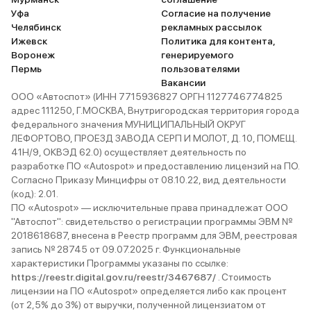
км/ч – у нас дискотека. Больше
Уфа
Согласие на получение
ничего ремонта не требовало,
Челябинск
рекламных рассылок
ничего не отвалилось. Эмоции
Ижевск
Политика для контента,
только положительные!
Воронеж
генерируемого
Пермь
пользователями
Вакансии
ООО «Автоспот» (ИНН 7715936827 ОРГН 1127746774825
адрес 111250, Г.МОСКВА, Внутригородская территория города
федерального значения МУНИЦИПАЛЬНЫЙ ОКРУГ
ЛЕФОРТОВО, ПРОЕЗД ЗАВОДА СЕРП И МОЛОТ, Д. 10, ПОМЕЩ.
41Н/9, ОКВЭД 62.0) осуществляет деятельность по
разработке ПО «Autospot» и предоставлению лицензий на ПО.
Согласно Приказу Минцифры от 08.10.22, вид деятельности
(код): 2.01.
ПО «Autospot» — исключительные права принадлежат ООО
"Автоспот": свидетельство о регистрации программы ЭВМ №
2018618687, внесена в Реестр программ для ЭВМ, реестровая
запись № 28745 от 09.07.2025 г. Функциональные
характеристики Программы указаны по ссылке:
https://reestr.digital.gov.ru/reestr/3467687/
. Стоимость
лицензии на ПО «Autospot» определяется либо как процент
(от 2,5% до 3%) от выручки, полученной лицензиатом от