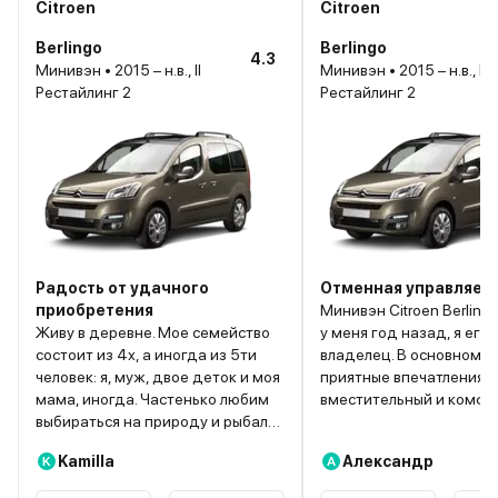
Citroen
Citroen
Berlingo
Berlingo
4.3
Минивэн • 2015 – н.в., II
Минивэн • 2015 – н.в., II
Рестайлинг 2
Рестайлинг 2
Радость от удачного
Отменная управляем
приобретения
Минивэн Citroen Berling
Живу в деревне. Мое семейство
у меня год назад, я его
состоит из 4х, а иногда из 5ти
владелец. В основном 
человек: я, муж, двое деток и моя
приятные впечатления 
мама, иногда. Частенько любим
вместительный и комфо
выбираться на природу и рыбалку
Ездили с семьей несколь
с палатками. Гонять по трассе на
долгосрочные путешест
Kamilla
Александр
K
А
нем не планировали. Основными
5-6 часов дороги. Поез
критериями были: багажник, цена
довольно приятными. У 