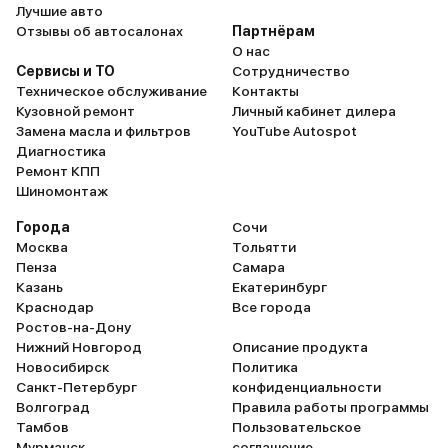
хоть ближе к кустам, хоть на
Лучшие авто
лужайке. Маневренность на
Отзывы об автосалонах
Партнёрам
достойном уровне. Развернуться
О нас
можно хоть с места. Багажник
Сервисы и ТО
Сотрудничество
очень вместительный: палатки,
Техническое обслуживание
Контакты
полное снаряжение для
Кузовной ремонт
Личный кабинет дилера
подводной охоты, коврики,
Замена масла и фильтров
YouTube Autospot
велосипеды, коляски и сумки с
Диагностика
одеждой и едой – даже место
Ремонт КПП
оставалось. Клиренс не высокий,
Шиномонтаж
поэтому по очень плохой дороге
лучше сильно не гонять. Подвеска
Города
Сочи
средней жесткости. До пуха
Москва
Тольятти
далековато, но и жесткой ее не
Пенза
Самара
назовешь. Проходимость в целом
Казань
Екатеринбург
нормальная. Еще нигде не
Краснодар
Все города
застряли. В среднем расход –
Ростов-на-Дону
7,3л, по городу – 9,6л, по трассе –
Нижний Новгород
Описание продукта
6л. Семейный бюджет – это
Новосибирск
Политика
святое. Делали только плановые
Санкт-Петербург
конфиденциальности
ТО и меняли расходники.
Волгоград
Правила работы программы
Шумоизоляция на среднем
Тамбов
Пользовательское
уровне. При скорости выше 110
Мурманск
соглашение