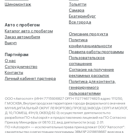
Шиномонтаж
Тольятти
Самара
Екатеринбург
Все города
Авто с пробегом
Каталог авто с пробегом
Описание продукта
Заказ автомобиля
Политика
Выкуп
конфиденциальности
Правила работы программы
Партнёрам
Пользовательское
О нас
соглашение
Сотрудничество
Согласие на получение
Контакты
рекламных рассылок
Личный кабинет партнера
Политика для контента,
генерируемого
пользователями
ООО «Автоспот» (ИНН 7715936827 ОРГН 1127746774825 адрес 111250,
Г.МОСКВА, Внутригородская территория города федерального значения
МУНИЦИПАЛЬНЫЙ ОКРУГ ЛЕФОРТОВО, ПРОЕЗД ЗАВОДА СЕРП И МОЛОТ,
Д. 10, ПОМЕЩ. 41Н/9, ОКВЭД 62.0) осуществляет деятельность по
разработке ПО «Autospot» и предоставлению лицензий на ПО. Согласно
Приказу Минцифры от 08.10.22, вид деятельности (код): 2.01.
ПО «Autospot» — исключительные права принадлежат ООО "Автоспот":
свидетельство о регистрации программы ЭВМ № 2018618687, внесена в