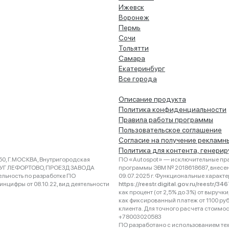
Ижевск
Воронеж
Пермь
Сочи
Тольятти
Самара
Екатеринбург
Все города
Описание продукта
Политика конфиденциальности
Правила работы программы
Пользовательское соглашение
Согласие на получение рекламн
Политика для контента, генери
0, Г.МОСКВА, Внутригородская
ПО «Autospot» — исключительные пра
РУГ ЛЕФОРТОВО, ПРОЕЗД ЗАВОДА
программы ЭВМ № 2018618687, внесена
ельность по разработке ПО
09.07.2025 г. Функциональные характ
нцифры от 08.10.22, вид деятельности
https://reestr.digital.gov.ru/reestr/3
как процент (от 2,5% до 3%) от выруч
как фиксированный платеж от 1100 ру
клиента. Для точного расчета стоимо
+78003020583
ПО разработано с использованием техно