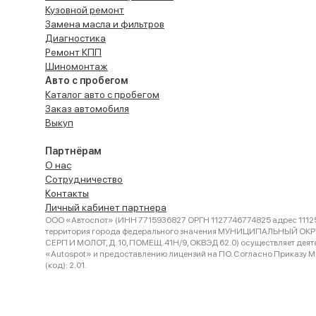
Кузовной ремонт
Замена масла и фильтров
Диагностика
Ремонт КПП
Шиномонтаж
Авто с пробегом
Каталог авто с пробегом
Заказ автомобиля
Выкуп
Партнёрам
О нас
Сотрудничество
Контакты
Личный кабинет партнера
ООО «Автоспот» (ИНН 7715936827 ОРГН 1127746774825 адрес 11125
территория города федерального значения МУНИЦИПАЛЬНЫЙ ОК
СЕРП И МОЛОТ, Д. 10, ПОМЕЩ. 41Н/9, ОКВЭД 62.0) осуществляет деят
«Autospot» и предоставлению лицензий на ПО. Согласно Приказу Ми
(код): 2.01.