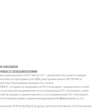
ых рассылок
руемого пользователями
ва принадлежат ООО "Автоспот": свидетельство о регистрации
 в Реестр программ для ЭВМ, реестровая запись № 28745 от
еристики Программы указаны по ссылке:
467687/
. Стоимость лицензии на ПО «Autospot» определяется либо
ки, полученной лицензиатом от использования ПО «Autospot», либо
блей за каждого привлеченного с использованием ПО «Autospot»
сти отправьте заявку нашим менеджерам
info@autospot.ru
, тел.
логий: PHP 8, MySQL 8, Angular, Symfony framework, Yii2 framework.