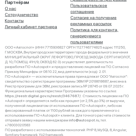
Партнёрам
Пользовательское
О нас
соглашение
Сотрудничество
Согласие на получение
Контакты
рекламных рассылок
Личный кабинет партнера
Политика для контента,
генерируемого
пользователями
ООО «Автоспот» (ИНН 7715936827 ОРГН 1127746774825 адрес 111250,
Г.МОСКВА, Внутригородская территория города федерального значения
МУНИЦИПАЛЬНЫЙ ОКРУГ ЛЕФОРТОВО, ПРОЕЗД ЗАВОДА СЕРП И МОЛОТ,
Д. 10, ПОМЕЩ. 41Н/9, ОКВЭД 62.0) осуществляет деятельность по
разработке ПО «Autospot» и предоставлению лицензий на ПО. Согласно
Приказу Минцифры от 08.10.22, вид деятельности (код): 2.01.
ПО «Autospot» — исключительные права принадлежат ООО "Автоспот":
свидетельство о регистрации программы ЭВМ № 2018618687, внесена в
Реестр программ для ЭВМ, реестровая запись № 28745 от 09.07.2025 г.
Функциональные характеристики Программы указаны по ссылке:
https://reestr.digital.gov.ru/reestr/3467687/
. Стоимость лицензии на ПО
«Autospot» определяется либо как процент (от 2,5% до 3%) от выручки,
полученной лицензиатом от использования ПО «Autospot», либо как
фиксированный платеж от 1100 рублей за каждого привлеченного с
использованием ПО «Autospot» клиента. Для точного расчета стоимости
отправьте заявку нашим менеджерам
info@autospot.ru
, тел.
+78003020583
ПО разработано с использованием технологий: PHP 8, MySQL 8, Angular,
Symfony framework, Yii2 framework.