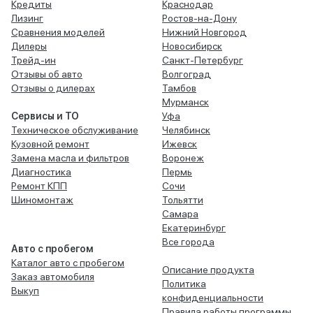
Кредиты
Краснодар
Лизинг
Ростов-на-Дону
Сравнения моделей
Нижний Новгород
Дилеры
Новосибирск
Трейд-ин
Санкт-Петербург
Отзывы об авто
Волгоград
Отзывы о дилерах
Тамбов
Мурманск
Сервисы и ТО
Уфа
Техническое обслуживание
Челябинск
Кузовной ремонт
Ижевск
Замена масла и фильтров
Воронеж
Диагностика
Пермь
Ремонт КПП
Сочи
Шиномонтаж
Тольятти
Самара
Екатеринбург
Все города
Авто с пробегом
Каталог авто с пробегом
Описание продукта
Заказ автомобиля
Политика
Выкуп
конфиденциальности
Правила работы программы