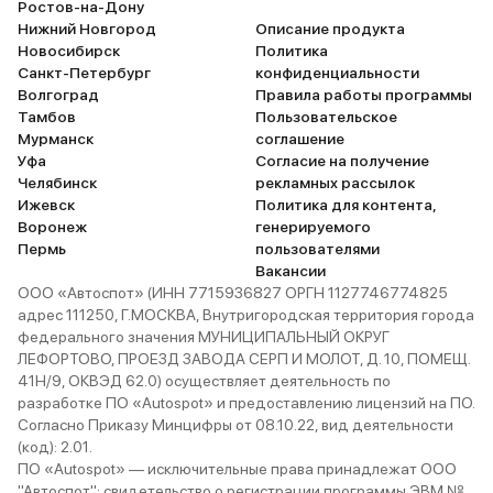
Ростов-на-Дону
Нижний Новгород
Описание продукта
Новосибирск
Политика
Санкт-Петербург
конфиденциальности
Волгоград
Правила работы программы
Тамбов
Пользовательское
Мурманск
соглашение
Уфа
Согласие на получение
Челябинск
рекламных рассылок
Ижевск
Политика для контента,
Воронеж
генерируемого
Пермь
пользователями
Вакансии
ООО «Автоспот» (ИНН 7715936827 ОРГН 1127746774825
адрес 111250, Г.МОСКВА, Внутригородская территория города
федерального значения МУНИЦИПАЛЬНЫЙ ОКРУГ
ЛЕФОРТОВО, ПРОЕЗД ЗАВОДА СЕРП И МОЛОТ, Д. 10, ПОМЕЩ.
41Н/9, ОКВЭД 62.0) осуществляет деятельность по
разработке ПО «Autospot» и предоставлению лицензий на ПО.
Согласно Приказу Минцифры от 08.10.22, вид деятельности
(код): 2.01.
ПО «Autospot» — исключительные права принадлежат ООО
"Автоспот": свидетельство о регистрации программы ЭВМ №