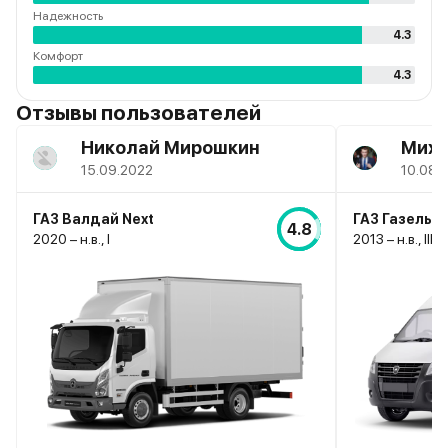
Надежность
4.3
Комфорт
4.3
Отзывы пользователей
Николай Мирошкин
Миха
15.09.2022
10.08.
ГАЗ Валдай Next
ГАЗ Газель N
4.8
2020 – н.в., I
2013 – н.в., III