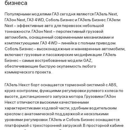
остались в
бизнеса
состоянии.
Популярными моделями ГАЗ сегодня являются ГАЗель Next,
сайлентбло
ГАЗон Next, ГАЗ 4WD, Соболь Бизнес и ГАЗель Бизнес. ГАЗели
ничего не 
Next – эффективные авто для перевозок небольшой
дизель, ка
тоннажности. ГАЗон Next – перспективный грузовой
хватает, д
автомобиль, оснащенный современными механизмами и
полным авт
комплектующими. ГАЗ 4WD – линейка с полным приводом.
Соболь Бизнес – высоконадежные и маневренные автомобили,
менял, сто
включают грузовые и пассажирские модификации. ГАЗель
только дав
Бизнес – самые востребованные модели GAZ,
то уменьши
обеспечивающие быструю окупаемость любого
Машина нор
коммерческого проекта.
других ана
ГАЗель Некст борт оснащается тормозной системой с ABS,
круиз-контролем, функциями регулировки рулевого колеса по
высоте, дистанционного запуска мотора. Грузовики ГАЗон
Некст отличаются высокими качественными
характеристиками ходовой части, удобным водительским
креслом с анатомической поддержкой и несколькими
уровнями регулировки. ГАЗель и Соболь Бизнес оснащаются
платформой с трехсторонней загрузкой. В просторной кабине