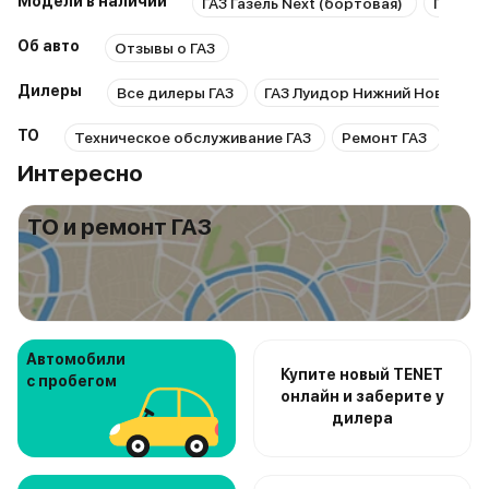
Модели в наличии
ГАЗ Газель Next (бортовая)
ГАЗ Газ
Об авто
Отзывы о ГАЗ
Дилеры
Все дилеры ГАЗ
ГАЗ Луидор Нижний Новгоро
ТО
Техническое обслуживание ГАЗ
Ремонт ГАЗ
Рем
Интересно
ТО и ремонт ГАЗ
Автомобили
Купите новый TENET
с пробегом
онлайн и заберите у
дилера