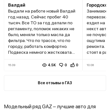
Валдай
Городской
Выдали на работе новый Валдай
Занимаюсь
год назад. Сейчас пробег 40
перевозка
тысяч. Все ТО за год делали по
ездил на ф
регламенту, поломок никаких не
некст авто
было, меняли только масла да
не почувст
фильтра. Что по трассе, что по
ощутима ра
городу, работать комфортно.
ремонта. З
Подвеска немного жестковата
стоят в ра
когда пустой, но это особенность
преимущест
безкапотника. Из комфортных
закончилас
4.5K
0
0
15.09
10.08
функций есть круиз контроль,
желания не
кондей, полный электропакет. По
сам ремонт
трассе ездить одно
ТО тоже са
Все отзывы о ГАЗ
удовольствие.
под капото
всему можн
проблем. П
прочная, р
Модельный ряд GAZ – лучшие авто для