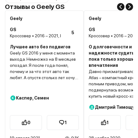
Отзывы о Geely GS
Geely
Geely
GS
GS
5
Кроссовер • 2016 – 2021, I
Кроссовер • 2016 – 2021, 
Лучшее авто без подвигов
О долговечности и
Geely GS 2016 у меня с момента
надежности судить р
выхода. Немножко на 8 месяцев
пока только хорошие
опоздал. Я после года понял,
впечатления
почему и за что этот авто так
Давно присматривался к
любят. А спустя столько лет хочу
Atlas – компактный крос
об этом аж кричать. Авто супер-
полным приводом, мощн
пупер. Без шуток. Технологии,
подвернулась возможн
вождение, ходовка, т.д. Мне
купить новый кросс-хэт
Каспер, Семен
К
даже не хочется пересаживаться
на хороших условиях. С
Дмитрий Тимощук
Д
на что-то другое. Хочу только
растет, поэтому вложе
поделиться некоторыми
средств оказалось разу
нюансами, т.е. как с этим
внешне автомобиль мо
0
1
1
автомобилем просто жить, чтобы
соперничать с более д
вы не слушали всех тех у кого
хэтчбеками, кроссовера