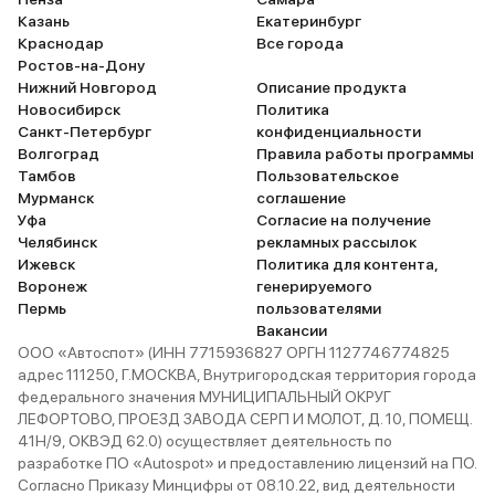
можно устранить с помощью
низкие баллы.
Казань
Екатеринбург
губки и моющего средства, я это
Краснодар
Все города
подтверждаю. Хотите берите
Ростов-на-Дону
пасту их сейчас масса.
Нижний Новгород
Описание продукта
Последнее это подвеска, она
Новосибирск
Политика
огонь, она плотная приятная и не
Санкт-Петербург
конфиденциальности
трясет вообще нигде и никогда.
Волгоград
Правила работы программы
Если у вас что-то бурчит, то это
Тамбов
Пользовательское
скорее всего в животе. Все
Мурманск
соглашение
остальное можно легко поменять
Уфа
Согласие на получение
даже стойки. Ну или купить что-
Челябинск
рекламных рассылок
то другое. В остальном машинка
Ижевск
Политика для контента,
супер-пупер, как и говорил. И
Воронеж
генерируемого
ничего с раздаткой, рулевой
Пермь
пользователями
рейкой и КПП. Есть небольшие
Вакансии
сверчки, но обычный человек и не
ООО «Автоспот» (ИНН 7715936827 ОРГН 1127746774825
заметит, это не балалайка. Все
адрес 111250, Г.МОСКВА, Внутригородская территория города
враки. Я рад и доволен.
федерального значения МУНИЦИПАЛЬНЫЙ ОКРУГ
ЛЕФОРТОВО, ПРОЕЗД ЗАВОДА СЕРП И МОЛОТ, Д. 10, ПОМЕЩ.
41Н/9, ОКВЭД 62.0) осуществляет деятельность по
разработке ПО «Autospot» и предоставлению лицензий на ПО.
Согласно Приказу Минцифры от 08.10.22, вид деятельности