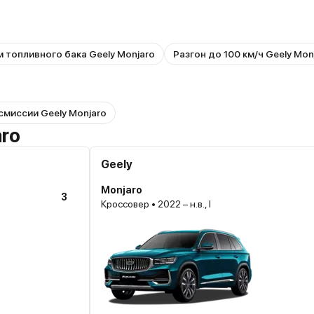
 топливного бака Geely Monjaro
Разгон до 100 км/ч Geely Mon
смиссии Geely Monjaro
aro
Geely
Monjaro
3
Кроссовер • 2022 – н.в., I