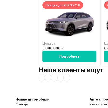
могли изменить местоположение жгу
Скидка до 2078571 Р
предусмотреть гидроизоляцию? Наш
предполагает зиму, снег и непогоду. 
недоработка конструкторов, необх
продумать гидроизоляцию и перело
другому, избегая ног водителя. Надо обязательно
улучшить обслуживание автомашин, в
очередь гарантийных! Мы, думаю, бо
автомашин приобретать не будем!
Цена от
Це
3 040 000 ₽
6
Подробнее
Наши клиенты ищут
Новые автомобили
Авто с пр
Бренды
Каталог ав