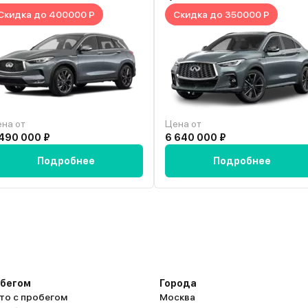
тов или
Скидка до 400000 Р
Скидка до 350000 Р
 климат
Считаю, что это
одимо
жить жгуты по
 первую
льше китайских
на от
Цена от
 490 000 ₽
6 640 000 ₽
Подробнее
Подробнее
обегом
Города
то с пробегом
Москва