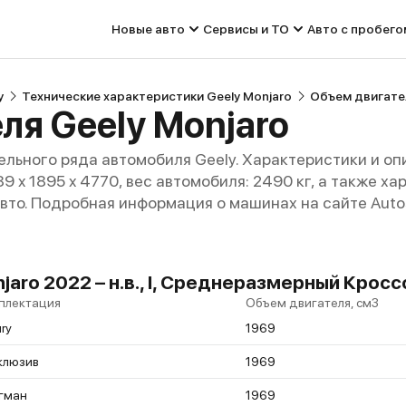
Новые авто
Сервисы и ТО
Авто с пробего
y
Технические характеристики Geely Monjaro
Объем двигател
ля Geely Monjaro
льного ряда автомобиля Geely. Характеристики и оп
689 x 1895 x 4770, вес автомобиля: 2490 кг, а также 
авто. Подробная информация о машинах на сайте Auto
aro 2022 – н.в., I, Среднеразмерный Крос
плектация
Объем двигателя, см3
ry
1969
клюзив
1969
гман
1969