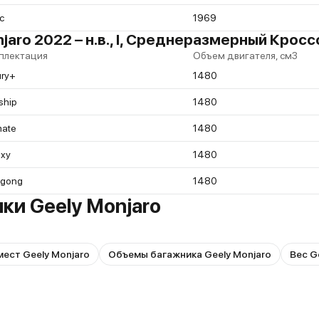
с
1969
aro 2022 – н.в., I, Среднеразмерный Крос
плектация
Объем двигателя, см3
ury+
1480
ship
1480
mate
1480
axy
1480
ngong
1480
ки Geely Monjaro
ест Geely Monjaro
Объемы багажника Geely Monjaro
Вес G