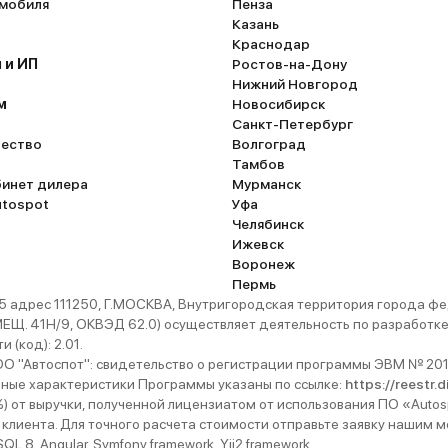
омобиля
Пенза
Казань
Краснодар
 и ИП
Ростов-на-Дону
Нижний Новгород
м
Новосибирск
Санкт-Петербург
ество
Волгоград
Тамбов
бинет дилера
Мурманск
utospot
Уфа
Челябинск
Ижевск
Воронеж
Пермь
 адрес 111250, Г.МОСКВА, Внутригородская территория города
. 41Н/9, ОКВЭД 62.0) осуществляет деятельность по разработке 
 (код): 2.01.
 "Автоспот": свидетельство о регистрации программы ЭВМ № 201
ьные характеристики Программы указаны по ссылке:
https://reestr.
%) от выручки, полученной лицензиатом от использования ПО «Autos
 клиента. Для точного расчета стоимости отправьте заявку нашим
 8, Angular, Symfony framework, Yii2 framework.