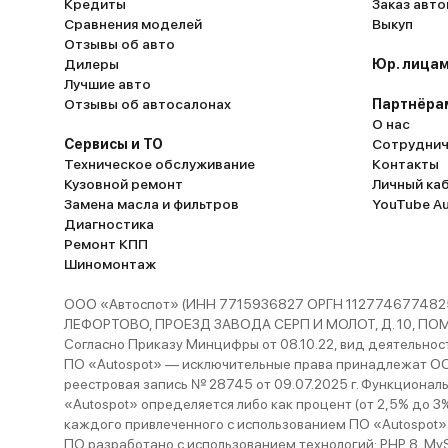
Кредиты
Заказ авт
Сравнения моделей
Выкуп
Отзывы об авто
Дилеры
Юр. лицам
Лучшие авто
Отзывы об автосалонах
Партнёра
О нас
Сервисы и ТО
Сотруднич
Техническое обслуживание
Контакты
Кузовной ремонт
Личный ка
Замена масла и фильтров
YouTube A
Диагностика
Ремонт КПП
Шиномонтаж
ООО «Автоспот» (ИНН 7715936827 ОРГН 1127746774825
ЛЕФОРТОВО, ПРОЕЗД ЗАВОДА СЕРП И МОЛОТ, Д. 10, ПОМЕЩ
Согласно Приказу Минцифры от 08.10.22, вид деятельности
ПО «Autospot» — исключительные права принадлежат ООО
реестровая запись № 28745 от 09.07.2025 г. Функционал
«Autospot» определяется либо как процент (от 2,5% до 3
каждого привлеченного с использованием ПО «Autospot»
ПО разработано с использованием технологий: PHP 8, MySQL