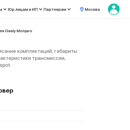
м
Юр.лицам и ИП
Партнерам
Москва
я Geely Monjaro
исание комплектаций, габариты
характеристики трансмиссии,
spot.
совер