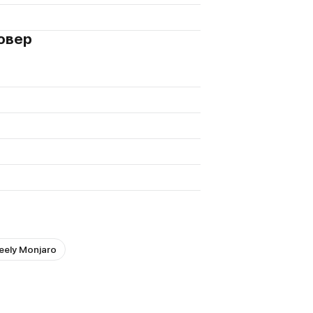
совер
eely Monjaro