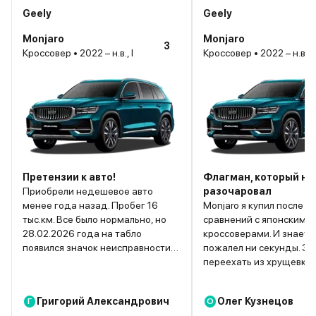
Geely
Geely
Monjaro
Monjaro
3
Кроссовер • 2022 – н.в., I
Кроссовер • 2022 – н.в., I
Претензии к авто!
Флагман, который не
Приобрели недешевое авто
разочаровал
менее года назад. Пробег 16
Monjaro я купил после м
тыс.км. Все было нормально, но
сравнений с японскими
28.02.2026 года на табло
кроссоверами. И знаете
появился значок неисправности.
пожалел ни секунды. Эт
Дилер(Борисхоф), с которым был
переехать из хрущевки 
заключен договор на
пентхаус: панорамная 
обслуживание, прислал
вентиляция сидений, мя
Григорий Александрович
Олег Кузнецов
Г
О
эвакуатор, не разрешив
кожа. Двигатель – монст