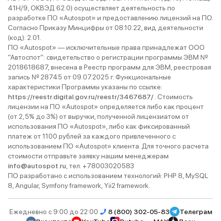
41Н/9, ОКВЭД 62.0) осуществляет деятельность по
разработке ПО «Autospot» и предоставлению лицензий на ПО.
Согласно Приказу Минцифры от 08.10.22, вид деятельности
(код): 2.01.
ПО «Autospot» — исключительные права принадлежат ООО
"Автоспот": свидетельство о регистрации программы ЭВМ №
2018618687, внесена в Реестр программ для ЭВМ, реестровая
запись № 28745 от 09.07.2025 г. Функциональные
характеристики Программы указаны по ссылке:
https://reestr.digital.gov.ru/reestr/3467687/
. Стоимость
лицензии на ПО «Autospot» определяется либо как процент
(от 2,5% до 3%) от выручки, полученной лицензиатом от
использования ПО «Autospot», либо как фиксированный
платеж от 1100 рублей за каждого привлеченного с
использованием ПО «Autospot» клиента. Для точного расчета
стоимости отправьте заявку нашим менеджерам
info@autospot.ru
, тел. +78003020583
ПО разработано с использованием технологий: PHP 8, MySQL
8, Angular, Symfony framework, Yii2 framework.
Ежедневно с 9:00 до 22:00
8 (800) 302-05-83
Телеграм