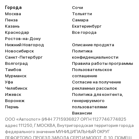
Города
Сочи
Москва
Тольятти
Пенза
Самара
Казань
Екатеринбург
Краснодар
Все города
Ростов-на-Дону
Нижний Новгород
Описание продукта
Новосибирск
Политика
Санкт-Петербург
конфиденциальности
Волгоград
Правила работы программы
Тамбов
Пользовательское
Мурманск
соглашение
Уфа
Согласие на получение
Челябинск
рекламных рассылок
Ижевск
Политика для контента,
Воронеж
генерируемого
Пермь
пользователями
Вакансии
ООО «Автоспот» (ИНН 7715936827 ОРГН 1127746774825
адрес 111250, Г.МОСКВА, Внутригородская территория города
федерального значения МУНИЦИПАЛЬНЫЙ ОКРУГ
ЛЕФОРТОВО, ПРОЕЗД ЗАВОДА СЕРП И МОЛОТ, Д. 10, ПОМЕЩ.