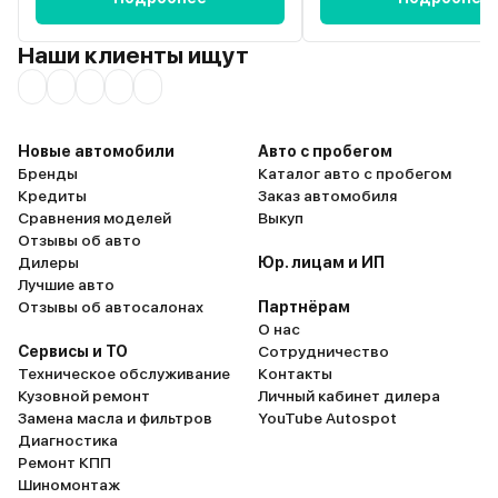
понять также это заключение
дилера и согласовано оно с
Наши клиенты ищут
производителем? Неужели
создатели этого авто не могли
изменить местоположение
жгутов или предусмотреть
гидроизоляцию? Наш климат
Новые автомобили
Авто с пробегом
предполагает зиму, снег и
Бренды
Каталог авто с пробегом
непогоду. Считаю, что это
Кредиты
Заказ автомобиля
недоработка конструкторов,
Сравнения моделей
Выкуп
необходимо продумать
Отзывы об авто
гидроизоляцию и переложить
Дилеры
Юр. лицам и ИП
жгуты по другому, избегая ног
Лучшие авто
водителя. Надо обязательно
Отзывы об автосалонах
Партнёрам
улучшить обслуживание
О нас
автомашин, в первую очередь
Сервисы и ТО
Сотрудничество
гарантийных! Мы, думаю, больше
Техническое обслуживание
Контакты
китайских автомашин
Кузовной ремонт
Личный кабинет дилера
приобретать не будем!
Замена масла и фильтров
YouTube Autospot
Диагностика
Ремонт КПП
Шиномонтаж