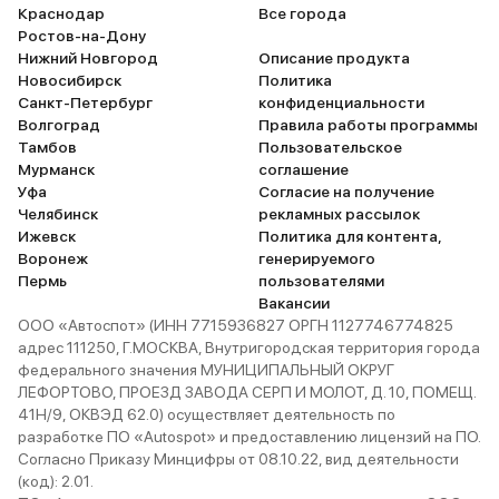
Краснодар
Все города
Ростов-на-Дону
Нижний Новгород
Описание продукта
Новосибирск
Политика
Санкт-Петербург
конфиденциальности
Волгоград
Правила работы программы
Тамбов
Пользовательское
Мурманск
соглашение
Уфа
Согласие на получение
Челябинск
рекламных рассылок
Ижевск
Политика для контента,
Воронеж
генерируемого
Пермь
пользователями
Вакансии
ООО «Автоспот» (ИНН 7715936827 ОРГН 1127746774825
адрес 111250, Г.МОСКВА, Внутригородская территория города
федерального значения МУНИЦИПАЛЬНЫЙ ОКРУГ
ЛЕФОРТОВО, ПРОЕЗД ЗАВОДА СЕРП И МОЛОТ, Д. 10, ПОМЕЩ.
41Н/9, ОКВЭД 62.0) осуществляет деятельность по
разработке ПО «Autospot» и предоставлению лицензий на ПО.
Согласно Приказу Минцифры от 08.10.22, вид деятельности
(код): 2.01.