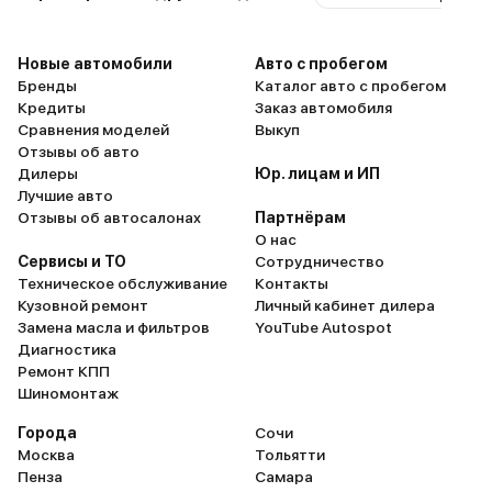
прокатиться по вечернему
предыдущего Atlas это
городу. Для тех, кто ценит драйв
двигатель. 1.5-литровый
без переплат – это ваш вариант.
турбомотор в связке с 
Новые автомобили
Авто с пробегом
DCT совсем другая дин
Бренды
Каталог авто с пробегом
Разгон стал заметно бы
Кредиты
Заказ автомобиля
переключения передач 
Сравнения моделей
Выкуп
и незаметные. На трасс
Отзывы об авто
обгонять стало гораздо
Дилеры
Юр. лицам и ИП
увереннее. Расход топл
Лучшие авто
радует: в городе можно
Отзывы об автосалонах
Партнёрам
уложиться в 9-10 литров
О нас
км, а на трассе и вовсе
Сервисы и ТО
Сотрудничество
Из минусов могу отмети
Техническое обслуживание
Контакты
"робот" иногда дергает
Кузовной ремонт
Личный кабинет дилера
пробках. И еще к сенсо
Замена масла и фильтров
YouTube Autospot
управлению некоторым
Диагностика
функциями нужно привы
Ремонт КПП
в целом, Atlas Pro шаг в
Шиномонтаж
сравнению с предыдущ
моделью. Я пока что не
Города
Сочи
о своем выборе.
Москва
Тольятти
Пенза
Самара