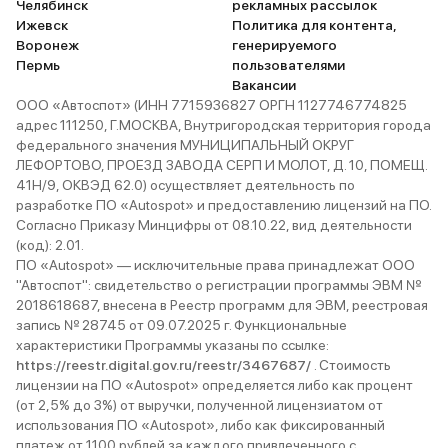
Челябинск
рекламных рассылок
Ижевск
Политика для контента,
Воронеж
генерируемого
Пермь
пользователями
Вакансии
ООО «Автоспот» (ИНН 7715936827 ОРГН 1127746774825
адрес 111250, Г.МОСКВА, Внутригородская территория города
федерального значения МУНИЦИПАЛЬНЫЙ ОКРУГ
ЛЕФОРТОВО, ПРОЕЗД ЗАВОДА СЕРП И МОЛОТ, Д. 10, ПОМЕЩ.
41Н/9, ОКВЭД 62.0) осуществляет деятельность по
разработке ПО «Autospot» и предоставлению лицензий на ПО.
Согласно Приказу Минцифры от 08.10.22, вид деятельности
(код): 2.01.
ПО «Autospot» — исключительные права принадлежат ООО
"Автоспот": свидетельство о регистрации программы ЭВМ №
2018618687, внесена в Реестр программ для ЭВМ, реестровая
запись № 28745 от 09.07.2025 г. Функциональные
характеристики Программы указаны по ссылке:
https://reestr.digital.gov.ru/reestr/3467687/
. Стоимость
лицензии на ПО «Autospot» определяется либо как процент
(от 2,5% до 3%) от выручки, полученной лицензиатом от
использования ПО «Autospot», либо как фиксированный
платеж от 1100 рублей за каждого привлеченного с