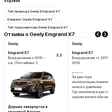
Ходовая
Тип привода Geely Emgrand X7
Клиренс Geely Emgrand X7
Тип трансмиссии Geely Emgrand X7
Отзывы о Geely Emgrand X7
Geely
Geely
Emgrand X7
Emgrand X7
3.2
Внедорожник • 2018 –
Внедорожник • I, 2011-
н.в., I Рестайлинг 2
2016
,..........
За два года
эксплуатации,поменял 
низкого давления
Гур,окислился,и дал те
задние рычаги оба на
подвеске,при чем перв
Дерьмо завернутое в
на 27000км,передние с
красивый фантик.
стабилизатора,обе отх