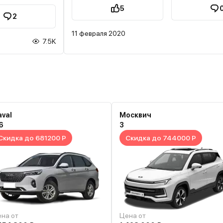
. Ремонт у
5
 на какое время
2
осов больше чемответов.
11 февраля 2020
7.5K
val
Москвич
6
3
Скидка до 681200 Р
Скидка до 744000 Р
на от
Цена от