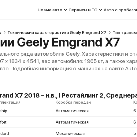
Новые авто
Сервисы и ТО
Авто с пробего
y
Технические характеристики Geely Emgrand X7
Тип трансм
ии Geely Emgrand X7
льного ряда автомобиля Geely. Характеристики и оп
707 x 1834 x 4541, вес автомобиля: 1965 кг, а также х
авто. Подробная информация о машинах на сайте Auto
and X7 2018 – н.в., I Рестайлинг 2, Средн
плектация
Коробка передач
К
ship
Автоматическая
6
ort
Автоматическая
6
ndard
Механическая
5