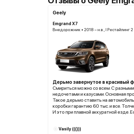
Отзывы о Geely Emgr
Geely
Emgrand X7
Внедорожник • 2018 – н.в., I Рестайлинг 2
Дерьмо завернутое в красивый ф
Смириться можно со всем. С разным
недочетами и казусами. Основная проблема АКПП !!!
Такое дерьмо ставить на автомобиль
коробки гарантию 60 тыс. и все. Толчки, пинки, удары.
И это при плавной аккуратной езде. Если погазов
то не проедете и 10 тыс. Стоимость 
18000 беларусских рублей, при стои
Vasily ((()))
автомобиля 36000 руб. Официальный