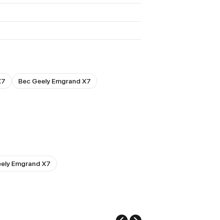
X7
Вес Geely Emgrand X7
eely Emgrand X7