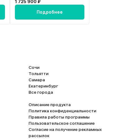
1 725 900 ₽
2 600 000 ₽
часто не планирую, так что не особо расстрои
за вместительности. Багажник, кстати, в этой
Подробнее
Подробн
модели довольно приличный, В целом, машина
маневренная, комфортная, идёт тихо и плавно
довольна, я тоже пока не жалуюсь.
Сочи
Тольятти
Самара
Екатеринбург
Все города
Описание продукта
Политика конфиденциальности
Правила работы программы
Пользовательское соглашение
Согласие на получение рекламных
рассылок