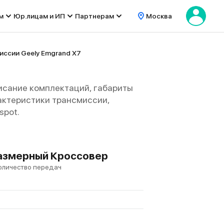
м
Юр.лицам и ИП
Партнерам
Москва
иссии Geely Emgrand X7
исание комплектаций, габариты
арактеристики трансмиссии,
spot.
еразмерный Кроссовер
оличество передач