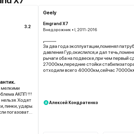
and X7
Geely
Emgrand X7
3.2
Внедорожник • I, 2011-2016
,..........
За два года эксплуатации,поменял патру
давления Гур,окислился,и дал течь,помен
рычаги оба на подвеске,при чем первый с
27000км,передние стойки стабилизатор
отходили всего 40000км,сейчас 70000к
стекло лобовое пришло в негодность,а о 
антик.
вообще молчу,жрет как ненормальная
и мелкими
 нельзя. Ходят
Алексей Кондратенко
А
ать,
новой АКПП
мости
 диллер в