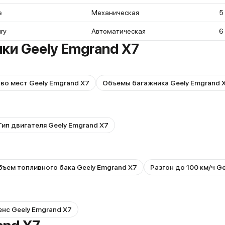
e
Механическая
5
ry
Автоматическая
6
ки Geely Emgrand X7
во мест Geely Emgrand X7
Объемы багажника Geely Emgrand 
Тип двигателя Geely Emgrand X7
бъем топливного бака Geely Emgrand X7
Разгон до 100 км/ч G
нс Geely Emgrand X7