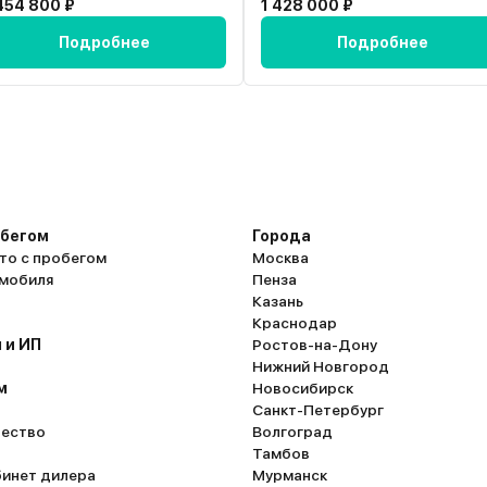
454 800 ₽
1 428 000 ₽
Подробнее
Подробнее
обегом
Города
то с пробегом
Москва
омобиля
Пенза
Казань
Краснодар
 и ИП
Ростов-на-Дону
Нижний Новгород
м
Новосибирск
Санкт-Петербург
ество
Волгоград
Тамбов
бинет дилера
Мурманск