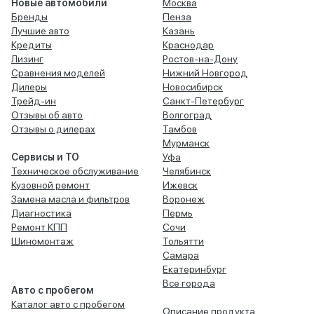
Новые автомобили
Москва
Бренды
Пенза
Лучшие авто
Казань
Кредиты
Краснодар
Лизинг
Ростов-на-Дону
Сравнения моделей
Нижний Новгород
Дилеры
Новосибирск
Трейд-ин
Санкт-Петербург
Отзывы об авто
Волгоград
Отзывы о дилерах
Тамбов
Мурманск
Сервисы и ТО
Уфа
Техническое обслуживание
Челябинск
Кузовной ремонт
Ижевск
Замена масла и фильтров
Воронеж
Диагностика
Пермь
Ремонт КПП
Сочи
Шиномонтаж
Тольятти
Самара
Екатеринбург
Все города
Авто с пробегом
Каталог авто с пробегом
Описание продукта