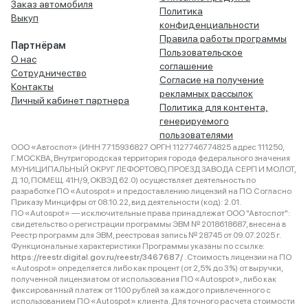
Заказ автомобиля
Политика
Выкуп
конфиденциальности
Правила работы программы
Партнёрам
Пользовательское
О нас
соглашение
Сотрудничество
Согласие на получение
Контакты
рекламных рассылок
Личный кабинет партнера
Политика для контента,
генерируемого
пользователями
ООО «Автоспот» (ИНН 7715936827 ОРГН 1127746774825 адрес 111250,
Г.МОСКВА, Внутригородская территория города федерального значения
МУНИЦИПАЛЬНЫЙ ОКРУГ ЛЕФОРТОВО, ПРОЕЗД ЗАВОДА СЕРП И МОЛОТ,
Д. 10, ПОМЕЩ. 41Н/9, ОКВЭД 62.0) осуществляет деятельность по
разработке ПО «Autospot» и предоставлению лицензий на ПО. Согласно
Приказу Минцифры от 08.10.22, вид деятельности (код): 2.01.
ПО «Autospot» — исключительные права принадлежат ООО "Автоспот":
свидетельство о регистрации программы ЭВМ № 2018618687, внесена в
Реестр программ для ЭВМ, реестровая запись № 28745 от 09.07.2025 г.
Функциональные характеристики Программы указаны по ссылке:
https://reestr.digital.gov.ru/reestr/3467687/
. Стоимость лицензии на ПО
«Autospot» определяется либо как процент (от 2,5% до 3%) от выручки,
полученной лицензиатом от использования ПО «Autospot», либо как
фиксированный платеж от 1100 рублей за каждого привлеченного с
использованием ПО «Autospot» клиента. Для точного расчета стоимости