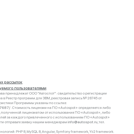
ых рассылок
руемого пользователями
ва принадлежат ООО "Автоспот": свидетельство о регистрации
 в Реестр программ для ЭВМ, реестровая запись № 28745 от
еристики Программы указаны по ссылке:
467687/
. Стоимость лицензии на ПО «Autospot» определяется либо
ки, полученной лицензиатом от использования ПО «Autospot», либо
блей за каждого привлеченного с использованием ПО «Autospot»
сти отправьте заявку нашим менеджерам
info@autospot.ru
, тел.
логий: PHP 8, MySQL 8, Angular, Symfony framework, Yii2 framework.