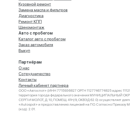
Кузовной ремонт
Замена масла и фильтров
Диагностика
Ремонт КПП
Шиномонтаж
Авто с пробегом
Каталог авто с пробегом
Заказ автомобиля
Выкуп
Партнёрам
О нас
Сотрудничество
Контакты
Личный кабинет партнера
ООО «Автоспот» (ИНН 7715936827 ОРГН 1127746774825 адрес 11125
территория города федерального значения МУНИЦИПАЛЬНЫЙ ОК
СЕРП И МОЛОТ, Д. 10, ПОМЕЩ. 41Н/9, ОКВЭД 62.0) осуществляет деят
«Autospot» и предоставлению лицензий на ПО. Согласно Приказу Ми
(код): 2.01.