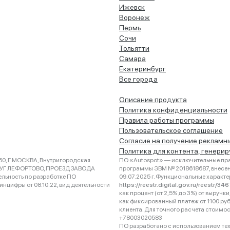
Ижевск
Воронеж
Пермь
Сочи
Тольятти
Самара
Екатеринбург
Все города
Описание продукта
Политика конфиденциальности
Правила работы программы
Пользовательское соглашение
Согласие на получение рекламн
Политика для контента, генери
0, Г.МОСКВА, Внутригородская
ПО «Autospot» — исключительные пра
РУГ ЛЕФОРТОВО, ПРОЕЗД ЗАВОДА
программы ЭВМ № 2018618687, внесена
ельность по разработке ПО
09.07.2025 г. Функциональные характ
нцифры от 08.10.22, вид деятельности
https://reestr.digital.gov.ru/reestr/3
как процент (от 2,5% до 3%) от выруч
как фиксированный платеж от 1100 ру
клиента. Для точного расчета стоимо
+78003020583
ПО разработано с использованием техно