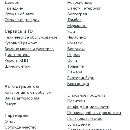
Дилеры
Новосибирск
Трейд-ин
Санкт-Петербург
Отзывы об авто
Волгоград
Отзывы о дилерах
Тамбов
Мурманск
Сервисы и ТО
Уфа
Техническое обслуживание
Челябинск
Кузовной ремонт
Ижевск
Замена масла и фильтров
Воронеж
Диагностика
Пермь
Ремонт КПП
Сочи
Шиномонтаж
Тольятти
Самара
Екатеринбург
Все города
Авто с пробегом
Каталог авто с пробегом
Описание продукта
Заказ автомобиля
Политика
Выкуп
конфиденциальности
Правила работы программы
Партнёрам
Пользовательское
О нас
соглашение
Сотрудничество