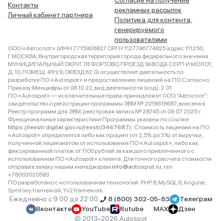
Согласие на получение
Контакты
рекламных рассылок
Личный кабинет партнера
Политика для контента,
генерируемого
пользователями
ООО «Автоспот» (ИНН 7715936827 ОРГН 1127746774825 адрес 111250,
Г.МОСКВА, Внутригородская территория города федерального значения
МУНИЦИПАЛЬНЫЙ ОКРУГ ЛЕФОРТОВО, ПРОЕЗД ЗАВОДА СЕРП И МОЛОТ,
Д. 10, ПОМЕЩ. 41Н/9, ОКВЭД 62.0) осуществляет деятельность по
разработке ПО «Autospot» и предоставлению лицензий на ПО. Согласно
Приказу Минцифры от 08.10.22, вид деятельности (код): 2.01.
ПО «Autospot» — исключительные права принадлежат ООО "Автоспот":
свидетельство о регистрации программы ЭВМ № 2018618687, внесена в
Реестр программ для ЭВМ, реестровая запись № 28745 от 09.07.2025 г.
Функциональные характеристики Программы указаны по ссылке:
https://reestr.digital.gov.ru/reestr/3467687/
. Стоимость лицензии на ПО
«Autospot» определяется либо как процент (от 2,5% до 3%) от выручки,
полученной лицензиатом от использования ПО «Autospot», либо как
фиксированный платеж от 1100 рублей за каждого привлеченного с
использованием ПО «Autospot» клиента. Для точного расчета стоимости
отправьте заявку нашим менеджерам
info@autospot.ru
, тел.
+78003020583
ПО разработано с использованием технологий: PHP 8, MySQL 8, Angular,
Symfony framework, Yii2 framework.
Ежедневно с 9:00 до 22:00
8 (800) 302-05-83
Телеграм
Вконтакте
YouTube
Rutube
MAX
Дзен
© 2013–2026 Autospot