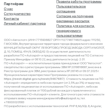
Правила работы программы
Партнёрам
Пользовательское
О нас
соглашение
Сотрудничество
Согласие на получение
Контакты
рекламных рассылок
Личный кабинет партнера
Политика для контента,
генерируемого
пользователями
ООО «Автоспот» (ИНН 7715936827 ОРГН 1127746774825 адрес 111250,
Г.МОСКВА, Внутригородская территория города федерального значения
МУНИЦИПАЛЬНЫЙ ОКРУГ ЛЕФОРТОВО, ПРОЕЗД ЗАВОДА СЕРП И МОЛОТ,
Д. 10, ПОМЕЩ. 41Н/9, ОКВЭД 62.0) осуществляет деятельность по
разработке ПО «Autospot» и предоставлению лицензий на ПО. Согласно
Приказу Минцифры от 08.10.22, вид деятельности (код): 2.01.
ПО «Autospot» — исключительные права принадлежат ООО "Автоспот":
свидетельство о регистрации программы ЭВМ № 2018618687, внесена в
Реестр программ для ЭВМ, реестровая запись № 28745 от 09.07.2025 г.
Функциональные характеристики Программы указаны по ссылке:
https://reestr.digital.gov.ru/reestr/3467687/
. Стоимость лицензии на ПО
«Autospot» определяется либо как процент (от 2,5% до 3%) от выручки,
полученной лицензиатом от использования ПО «Autospot», либо как
фиксированный платеж от 1100 рублей за каждого привлеченного с
использованием ПО «Autospot» клиента. Для точного расчета стоимости
отправьте заявку нашим менеджерам
info@autospot.ru
, тел.
+78003020583
ПО разработано с использованием технологий: PHP 8, MySQL 8, Angular,