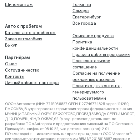
Шиномонтаж
Тольятти
Самара
Екатеринбург
Все города
Авто с пробегом
Каталог авто с пробегом
Описание продукта
Заказ автомобиля
Политика
Выкуп
конфиденциальности
Правила работы программы
Партнёрам
Пользовательское
О нас
соглашение
Сотрудничество
Согласие на получение
Контакты
рекламных рассылок
Личный кабинет партнера
Политика для контента,
генерируемого
пользователями
ООО «Автоспот» (ИНН 7715936827 ОРГН 1127746774825 адрес 111250,
Г.МОСКВА, Внутригородская территория города федерального значения
МУНИЦИПАЛЬНЫЙ ОКРУГ ЛЕФОРТОВО, ПРОЕЗД ЗАВОДА СЕРП И МОЛОТ,
Д. 10, ПОМЕЩ. 41Н/9, ОКВЭД 62.0) осуществляет деятельность по
разработке ПО «Autospot» и предоставлению лицензий на ПО. Согласно
Приказу Минцифры от 08.10.22, вид деятельности (код): 2.01.
ПО «Autospot» — исключительные права принадлежат ООО "Автоспот":
свидетельство о регистрации программы ЭВМ № 2018618687, внесена в