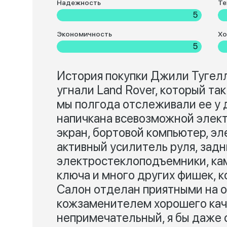
Надежность
Те
5
Экономичность
Хо
5
История покупки Джили Тугелла
угнали Land Rover, который так
мы полгода отслеживали ее у 
напичкана всевозможной элек
экран, бортовой компьютер, э
активный усилитель руля, зад
электростеклоподъемники, кам
ключа и много других фишек, 
Салон отделан приятными на 
кожзаменителем хорошего кач
непримечательный, я бы даже с