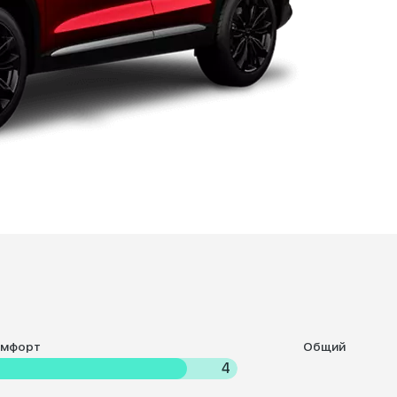
омфорт
Общий
4