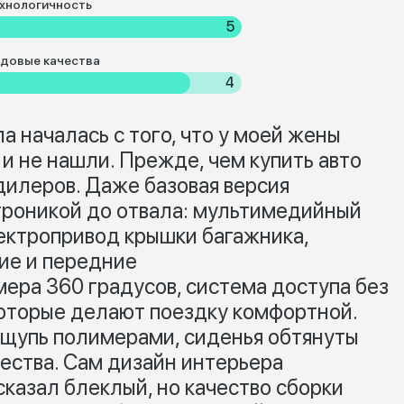
хнологичность
5
довые качества
4
 началась с того, что у моей жены
 и не нашли. Прежде, чем купить авто
дилеров. Даже базовая версия
троникой до отвала: мультимедийный
лектропривод крышки багажника,
ние и передние
ера 360 градусов, система доступа без
которые делают поездку комфортной.
ощупь полимерами, сиденья обтянуты
ества. Сам дизайн интерьера
казал блеклый, но качество сборки