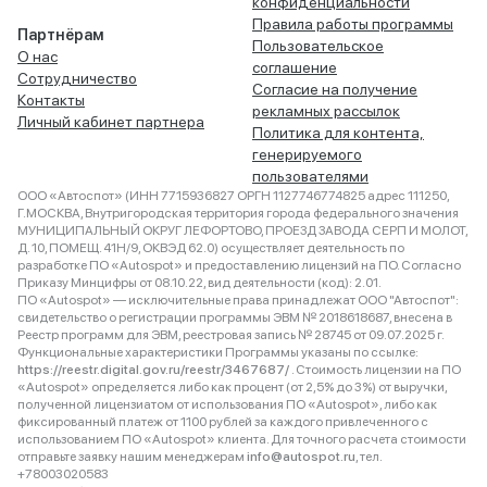
конфиденциальности
Правила работы программы
Партнёрам
Пользовательское
О нас
соглашение
Сотрудничество
Согласие на получение
Контакты
рекламных рассылок
Личный кабинет партнера
Политика для контента,
генерируемого
пользователями
ООО «Автоспот» (ИНН 7715936827 ОРГН 1127746774825 адрес 111250,
Г.МОСКВА, Внутригородская территория города федерального значения
МУНИЦИПАЛЬНЫЙ ОКРУГ ЛЕФОРТОВО, ПРОЕЗД ЗАВОДА СЕРП И МОЛОТ,
Д. 10, ПОМЕЩ. 41Н/9, ОКВЭД 62.0) осуществляет деятельность по
разработке ПО «Autospot» и предоставлению лицензий на ПО. Согласно
Приказу Минцифры от 08.10.22, вид деятельности (код): 2.01.
ПО «Autospot» — исключительные права принадлежат ООО "Автоспот":
свидетельство о регистрации программы ЭВМ № 2018618687, внесена в
Реестр программ для ЭВМ, реестровая запись № 28745 от 09.07.2025 г.
Функциональные характеристики Программы указаны по ссылке:
https://reestr.digital.gov.ru/reestr/3467687/
. Стоимость лицензии на ПО
«Autospot» определяется либо как процент (от 2,5% до 3%) от выручки,
полученной лицензиатом от использования ПО «Autospot», либо как
фиксированный платеж от 1100 рублей за каждого привлеченного с
использованием ПО «Autospot» клиента. Для точного расчета стоимости
отправьте заявку нашим менеджерам
info@autospot.ru
, тел.
+78003020583