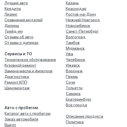
Лучшие авто
Казань
Кредиты
Краснодар
Лизинг
Ростов-на-Дону
Сравнения моделей
Нижний Новгород
Дилеры
Новосибирск
Трейд-ин
Санкт-Петербург
Отзывы об авто
Волгоград
Отзывы о дилерах
Тамбов
Мурманск
Сервисы и ТО
Уфа
Техническое обслуживание
Челябинск
Кузовной ремонт
Ижевск
Замена масла и фильтров
Воронеж
Диагностика
Пермь
Ремонт КПП
Сочи
Шиномонтаж
Тольятти
Самара
Екатеринбург
Все города
Авто с пробегом
Каталог авто с пробегом
Описание продукта
Заказ автомобиля
Политика
Выкуп